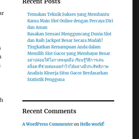
Recent Posts
ar
Temukan Teknik Sukses yang Membantu
Kamu Main Slot Online dengan Percaya Diri
dan Aman
Rasakan Sensasi Mengguncang Dunia Slot
dan Raih Jackpot Besar Secara Mudah!
Tingkatkan Kemampuan Anda dalam
s
Memilih Slot Gacor yang Membayar Besar
n
อย่าปล่อยให้โอกาสหลุดมือ เรียนรู้วิธีการเล่น
a
สล็อต ที่ช่วยต่อยอดกำไรได้อย่างมีประสิทธิภาพ
Analisis Kinerja Situs Gacor Berdasarkan
n
Statistik Pengguna
eh
Recent Comments
A WordPress Commenter
on
Hello world!