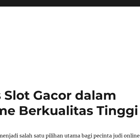
 Slot Gacor dalam
e Berkualitas Tinggi
enjadi salah satu pilihan utama bagi pecinta judi online