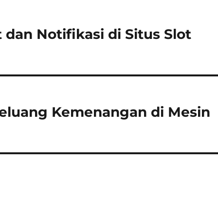
dan Notifikasi di Situs Slot
Peluang Kemenangan di Mesin