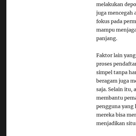
melakukan depos
juga mencegah a
fokus pada perm
mampu menjaga 
panjang.
Faktor lain yan
proses pendafta
simpel tanpa ha
beragam juga m
saja. Selain itu
membantu pemai
pengguna yang l
mereka bisa men
menjadikan situ