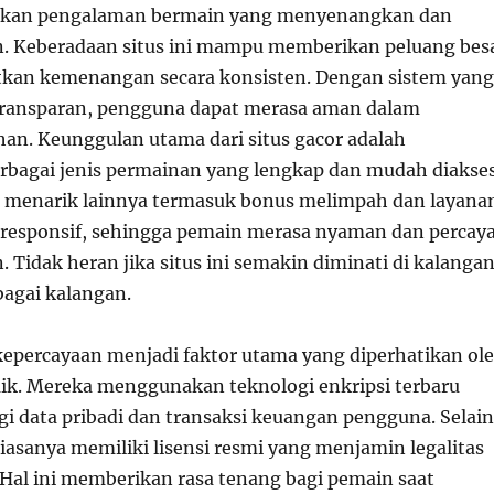
kan pengalaman bermain yang menyenangkan dan
 Keberadaan situs ini mampu memberikan peluang bes
kan kemenangan secara konsisten. Dengan sistem yang
transparan, pengguna dapat merasa aman dalam
an. Keunggulan utama dari situs gacor adalah
bagai jenis permainan yang lengkap dan mudah diakse
ur menarik lainnya termasuk bonus melimpah dan layana
responsif, sehingga pemain merasa nyaman dan percay
n. Tidak heran jika situs ini semakin diminati di kalanga
bagai kalangan.
percayaan menjadi faktor utama yang diperhatikan ol
baik. Mereka menggunakan teknologi enkripsi terbaru
i data pribadi dan transaksi keuangan pengguna. Selain
 biasanya memiliki lisensi resmi yang menjamin legalitas
 Hal ini memberikan rasa tenang bagi pemain saat