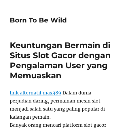
Born To Be Wild
Keuntungan Bermain di
Situs Slot Gacor dengan
Pengalaman User yang
Memuaskan
link alternatif max389
Dalam dunia
perjudian daring, permainan mesin slot
menjadi salah satu yang paling popular di
kalangan pemain.
Banyak orang mencari platform slot gacor