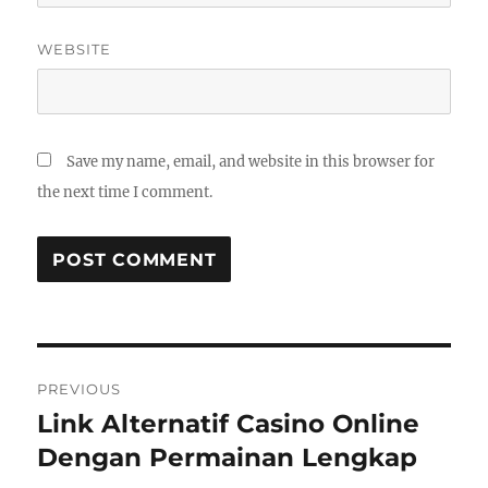
WEBSITE
Save my name, email, and website in this browser for
the next time I comment.
Post
PREVIOUS
navigation
Link Alternatif Casino Online
Previous
post:
Dengan Permainan Lengkap