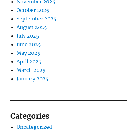
November 2025
October 2025
September 2025
August 2025
July 2025
June 2025
May 2025
April 2025
March 2025
January 2025
Categories
Uncategorized