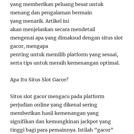
yang memberikan peluang besar untuk
menang dan pengalaman bermain
yang menarik. Artikel ini
akan menjelaskan secara mendetail
mengenai apa yang dimaksud dengan situs slot
gacor, mengapa
penting untuk memilih platform yang sesuai,
serta tips untuk meraih kemenangan optimal.
Apa Itu Situs Slot Gacor?
Situs slot gacor mengacu pada platform
perjudian online yang dikenal sering
memberikan hasil kemenangan yang
signifikan dan kemungkinan jackpot yang
tinggi bagi para pemainnya. Istilah “gacor”