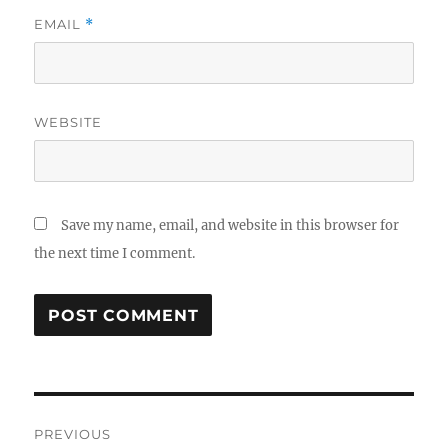
EMAIL
*
WEBSITE
Save my name, email, and website in this browser for
the next time I comment.
Post
PREVIOUS