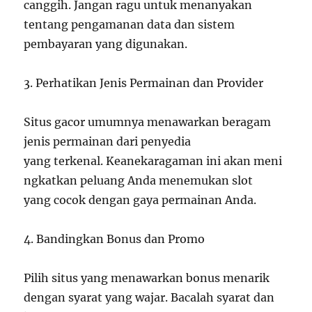
canggih. Jangan ragu untuk menanyakan
tentang pengamanan data dan sistem
pembayaran yang digunakan.
3. Perhatikan Jenis Permainan dan Provider
Situs gacor umumnya menawarkan beragam
jenis permainan dari penyedia
yang terkenal. Keanekaragaman ini akan meni
ngkatkan peluang Anda menemukan slot
yang cocok dengan gaya permainan Anda.
4. Bandingkan Bonus dan Promo
Pilih situs yang menawarkan bonus menarik
dengan syarat yang wajar. Bacalah syarat dan