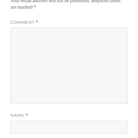
Your email address will not be published.
Required fields
are marked
*
COMMENT
*
NAME
*