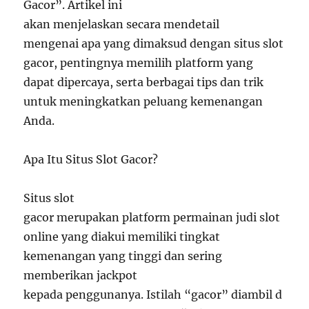
Gacor”. Artikel ini
akan menjelaskan secara mendetail
mengenai apa yang dimaksud dengan situs slot
gacor, pentingnya memilih platform yang
dapat dipercaya, serta berbagai tips dan trik
untuk meningkatkan peluang kemenangan
Anda.
Apa Itu Situs Slot Gacor?
Situs slot
gacor merupakan platform permainan judi slot
online yang diakui memiliki tingkat
kemenangan yang tinggi dan sering
memberikan jackpot
kepada penggunanya. Istilah “gacor” diambil d