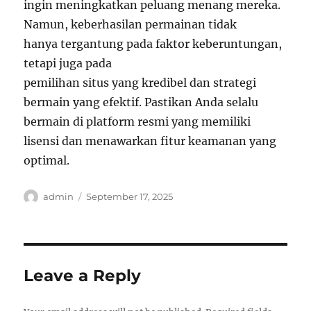
ingin meningkatkan peluang menang mereka.
Namun, keberhasilan permainan tidak
hanya tergantung pada faktor keberuntungan,
tetapi juga pada
pemilihan situs yang kredibel dan strategi
bermain yang efektif. Pastikan Anda selalu
bermain di platform resmi yang memiliki
lisensi dan menawarkan fitur keamanan yang
optimal.
Author
Posted
admin
September 17, 2025
on
Leave a Reply