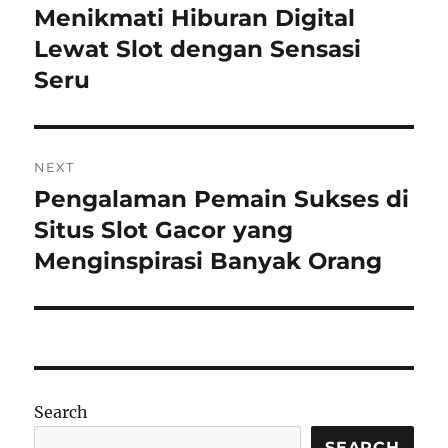
navigation
Menikmati Hiburan Digital
Previous
post:
Lewat Slot dengan Sensasi
Seru
NEXT
Pengalaman Pemain Sukses di
Next
post:
Situs Slot Gacor yang
Menginspirasi Banyak Orang
Search
SEARCH