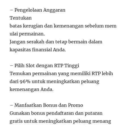
– Pengelolaan Anggaran
Tentukan
batas kerugian dan kemenangan sebelum mem
ulai permainan.
Jangan serakah dan tetap bermain dalam
kapasitas finansial Anda.
– Pilih Slot dengan RTP Tinggi
Temukan permainan yang memiliki RTP lebih
dari 96% untuk meningkatkan peluang
kemenangan Anda.
– Manfaatkan Bonus dan Promo
Gunakan bonus pendaftaran dan putaran
gratis untuk meningkatkan peluang menang