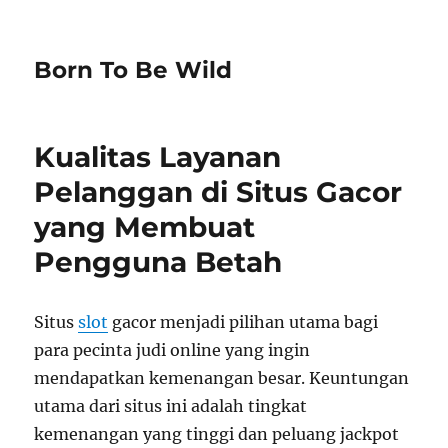
Born To Be Wild
Kualitas Layanan
Pelanggan di Situs Gacor
yang Membuat
Pengguna Betah
Situs
slot
gacor menjadi pilihan utama bagi
para pecinta judi online yang ingin
mendapatkan kemenangan besar. Keuntungan
utama dari situs ini adalah tingkat
kemenangan yang tinggi dan peluang jackpot