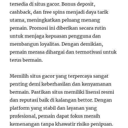
tersedia di situs gacor. Bonus deposit,
cashback, dan free spins menjadi daya tarik
utama, meningkatkan peluang menang
pemain. Promosi ini diberikan secara rutin
untuk menjaga kepuasan pengguna dan
membangun loyalitas. Dengan demikian,
pemain merasa dihargai dan termotivasi untuk
terus bermain.
Memilih situs gacor yang terpercaya sangat
penting demi keberhasilan dan kenyamanan
bermain. Pastikan situs memiliki lisensi resmi
dan reputasi baik di kalangan bettor. Dengan
platform yang stabil dan layanan yang
profesional, pemain dapat fokus meraih
kemenangan tanpa khawatir risiko penipuan.