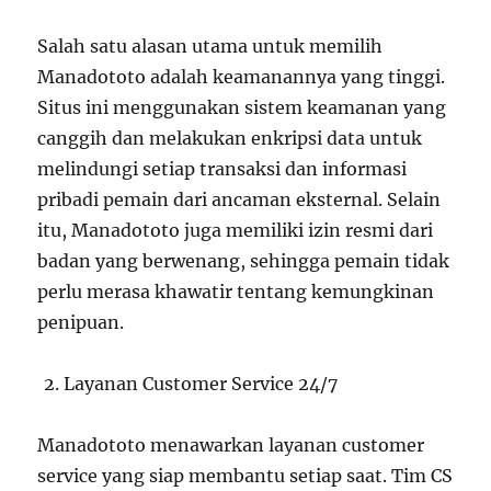
Salah satu alasan utama untuk memilih
Manadototo adalah keamanannya yang tinggi.
Situs ini menggunakan sistem keamanan yang
canggih dan melakukan enkripsi data untuk
melindungi setiap transaksi dan informasi
pribadi pemain dari ancaman eksternal. Selain
itu, Manadototo juga memiliki izin resmi dari
badan yang berwenang, sehingga pemain tidak
perlu merasa khawatir tentang kemungkinan
penipuan.
Layanan Customer Service 24/7
Manadototo menawarkan layanan customer
service yang siap membantu setiap saat. Tim CS