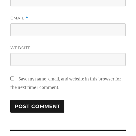
EMAIL
*
WEBSITE
Save my name, email, and website in this browser for
the next time I comment.