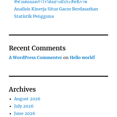
ที่ช่วยต่อยอดกำไรได้อย่างมีประสิทธิภาพ
Analisis Kinerja Situs Gacor Berdasarkan
Statistik Pengguna
Recent Comments
A WordPress Commenter
on
Hello world!
Archives
August 2026
July 2026
June 2026