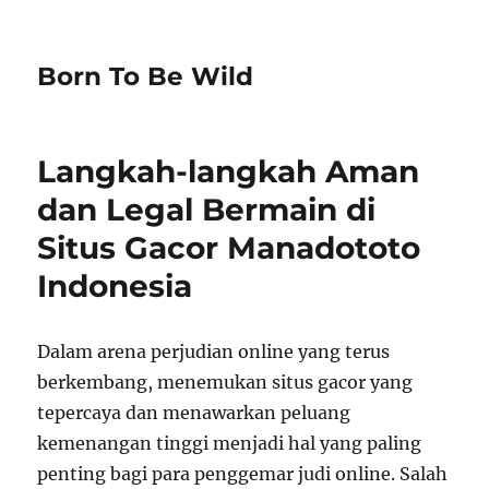
Born To Be Wild
Langkah-langkah Aman
dan Legal Bermain di
Situs Gacor Manadototo
Indonesia
Dalam arena perjudian online yang terus
berkembang, menemukan situs gacor yang
tepercaya dan menawarkan peluang
kemenangan tinggi menjadi hal yang paling
penting bagi para penggemar judi online. Salah