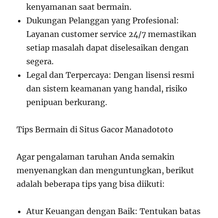
kenyamanan saat bermain.
Dukungan Pelanggan yang Profesional:
Layanan customer service 24/7 memastikan
setiap masalah dapat diselesaikan dengan
segera.
Legal dan Terpercaya: Dengan lisensi resmi
dan sistem keamanan yang handal, risiko
penipuan berkurang.
Tips Bermain di Situs Gacor Manadototo
Agar pengalaman taruhan Anda semakin
menyenangkan dan menguntungkan, berikut
adalah beberapa tips yang bisa diikuti:
Atur Keuangan dengan Baik: Tentukan batas