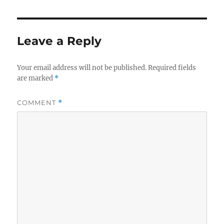
Leave a Reply
Your email address will not be published.
Required fields
are marked
*
COMMENT
*