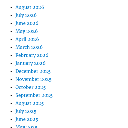
August 2026
July 2026
June 2026
May 2026
April 2026
March 2026
February 2026
January 2026
December 2025
November 2025
October 2025
September 2025
August 2025
July 2025
June 2025
May 2025