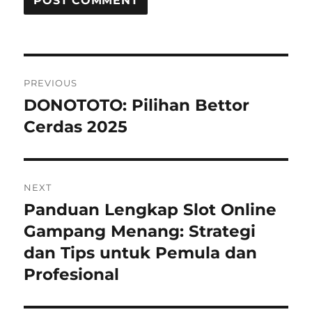
Post
PREVIOUS
navigation
DONOTOTO: Pilihan Bettor
Previous
post:
Cerdas 2025
NEXT
Panduan Lengkap Slot Online
Next
post:
Gampang Menang: Strategi
dan Tips untuk Pemula dan
Profesional