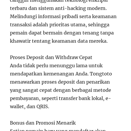
canggih menggunakan teknologi enkripsi
terbaru dan sistem anti-hacking modern.
Melindungi informasi pribadi serta keamanan
transaksi adalah prioritas utama, sehingga
pemain dapat bermain dengan tenang tanpa
khawatir tentang keamanan data mereka.
Proses Deposit dan Withdraw Cepat
Anda tidak perlu menunggu lama untuk
mendapatkan kemenangan Anda. Tongtoto
menawarkan proses deposit dan penarikan
yang sangat cepat dengan berbagai metode
pembayaran, seperti transfer bank lokal, e-
wallet, dan QRIS.
Bonus dan Promosi Menarik