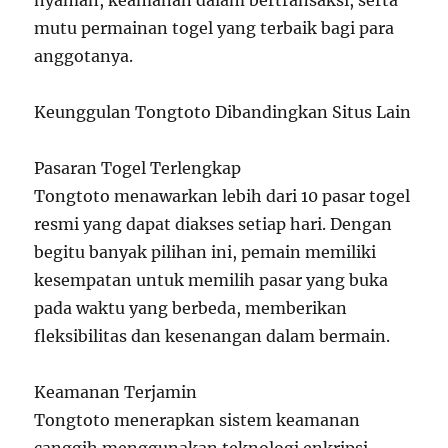
nyaman, keamanan dalam bertransaksi, serta
mutu permainan togel yang terbaik bagi para
anggotanya.
Keunggulan Tongtoto Dibandingkan Situs Lain
Pasaran Togel Terlengkap
Tongtoto menawarkan lebih dari 10 pasar togel
resmi yang dapat diakses setiap hari. Dengan
begitu banyak pilihan ini, pemain memiliki
kesempatan untuk memilih pasar yang buka
pada waktu yang berbeda, memberikan
fleksibilitas dan kesenangan dalam bermain.
Keamanan Terjamin
Tongtoto menerapkan sistem keamanan