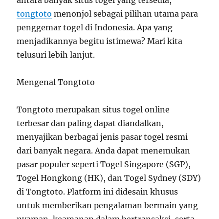
antara banyak situs togel yang tersedia,
tongtoto
menonjol sebagai pilihan utama para
penggemar togel di Indonesia. Apa yang
menjadikannya begitu istimewa? Mari kita
telusuri lebih lanjut.
Mengenal Tongtoto
Tongtoto merupakan situs togel online
terbesar dan paling dapat diandalkan,
menyajikan berbagai jenis pasar togel resmi
dari banyak negara. Anda dapat menemukan
pasar populer seperti Togel Singapore (SGP),
Togel Hongkong (HK), dan Togel Sydney (SDY)
di Tongtoto. Platform ini didesain khusus
untuk memberikan pengalaman bermain yang