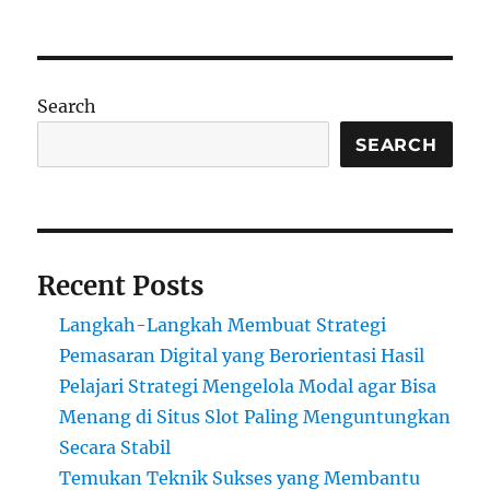
Search
SEARCH
Recent Posts
Langkah-Langkah Membuat Strategi
Pemasaran Digital yang Berorientasi Hasil
Pelajari Strategi Mengelola Modal agar Bisa
Menang di Situs Slot Paling Menguntungkan
Secara Stabil
Temukan Teknik Sukses yang Membantu