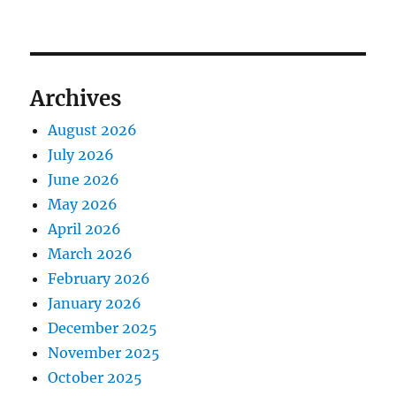
Archives
August 2026
July 2026
June 2026
May 2026
April 2026
March 2026
February 2026
January 2026
December 2025
November 2025
October 2025