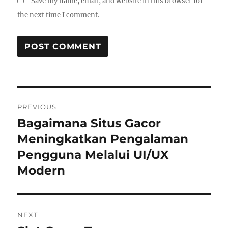
Save my name, email, and website in this browser for
the next time I comment.
Post
PREVIOUS
navigation
Bagaimana Situs Gacor
Previous
post:
Meningkatkan Pengalaman
Pengguna Melalui UI/UX
Modern
NEXT