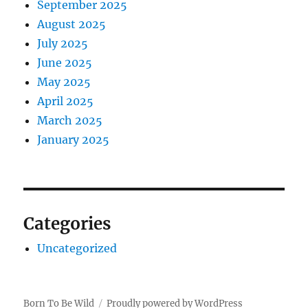
September 2025
August 2025
July 2025
June 2025
May 2025
April 2025
March 2025
January 2025
Categories
Uncategorized
Born To Be Wild
Proudly powered by WordPress