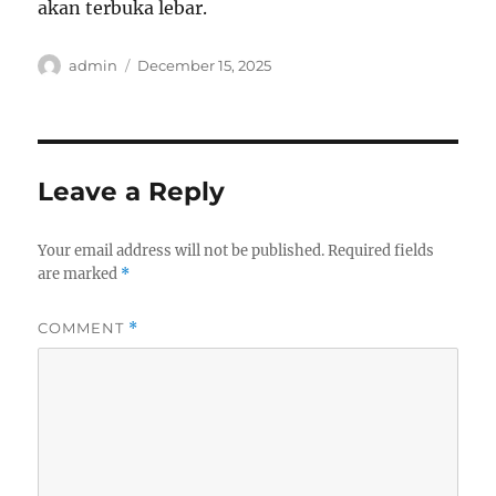
akan terbuka lebar.
Author
Posted
admin
December 15, 2025
on
Leave a Reply
Your email address will not be published.
Required fields
are marked
*
COMMENT
*