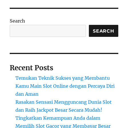
Search
SEARCH
Recent Posts
Temukan Teknik Sukses yang Membantu
Kamu Main Slot Online dengan Percaya Diri
dan Aman
Rasakan Sensasi Mengguncang Dunia Slot
dan Raih Jackpot Besar Secara Mudah!
Tingkatkan Kemampuan Anda dalam
Memilih Slot Gacor yang Membayar Besar