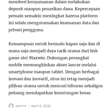
memberi kenyamanan dalam melakukan
deposit maupun penarikan dana. Kepercayaan
pemain semakin meningkat karena platform
ini selalu mengutamakan keamanan data dan
privasi pengguna.
Kemampuan untuk bermain kapan saja dan di
mana saja menjadi daya tarik utama dari link
game slot Maxwin. Dukungan perangkat
mobile memungkinkan akses lancar melalui
smartphone maupun tablet. Dengan berbagai
inovasi dan inovatif, situs ini tetap menjadi
pilihan utama untuk mencari hiburan sekaligus
peluang mendapatkan keuntungan besar.
Author
Posted
admin
April 6, 2026
on