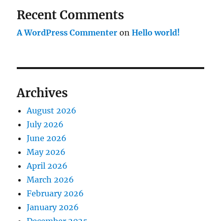
Recent Comments
A WordPress Commenter
on
Hello world!
Archives
August 2026
July 2026
June 2026
May 2026
April 2026
March 2026
February 2026
January 2026