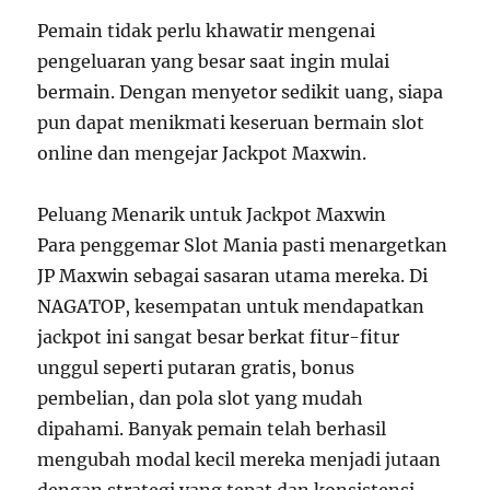
Pemain tidak perlu khawatir mengenai
pengeluaran yang besar saat ingin mulai
bermain. Dengan menyetor sedikit uang, siapa
pun dapat menikmati keseruan bermain slot
online dan mengejar Jackpot Maxwin.
Peluang Menarik untuk Jackpot Maxwin
Para penggemar Slot Mania pasti menargetkan
JP Maxwin sebagai sasaran utama mereka. Di
NAGATOP, kesempatan untuk mendapatkan
jackpot ini sangat besar berkat fitur-fitur
unggul seperti putaran gratis, bonus
pembelian, dan pola slot yang mudah
dipahami. Banyak pemain telah berhasil
mengubah modal kecil mereka menjadi jutaan