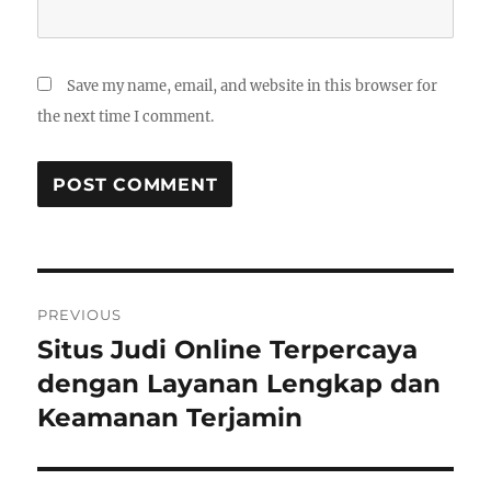
Save my name, email, and website in this browser for
the next time I comment.
Post
PREVIOUS
navigation
Situs Judi Online Terpercaya
Previous
post:
dengan Layanan Lengkap dan
Keamanan Terjamin