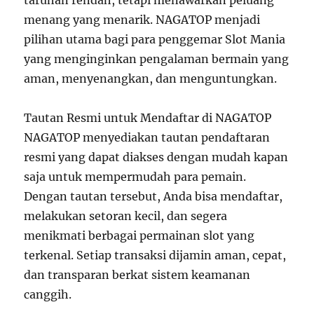
taruhan rendah, tetapi menawarkan peluang
menang yang menarik. NAGATOP menjadi
pilihan utama bagi para penggemar Slot Mania
yang menginginkan pengalaman bermain yang
aman, menyenangkan, dan menguntungkan.
Tautan Resmi untuk Mendaftar di NAGATOP
NAGATOP menyediakan tautan pendaftaran
resmi yang dapat diakses dengan mudah kapan
saja untuk mempermudah para pemain.
Dengan tautan tersebut, Anda bisa mendaftar,
melakukan setoran kecil, dan segera
menikmati berbagai permainan slot yang
terkenal. Setiap transaksi dijamin aman, cepat,
dan transparan berkat sistem keamanan
canggih.