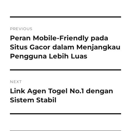
Post
PREVIOUS
navigation
Peran Mobile-Friendly pada
Previous
post:
Situs Gacor dalam Menjangkau
Pengguna Lebih Luas
NEXT
Link Agen Togel No.1 dengan
Next
post:
Sistem Stabil