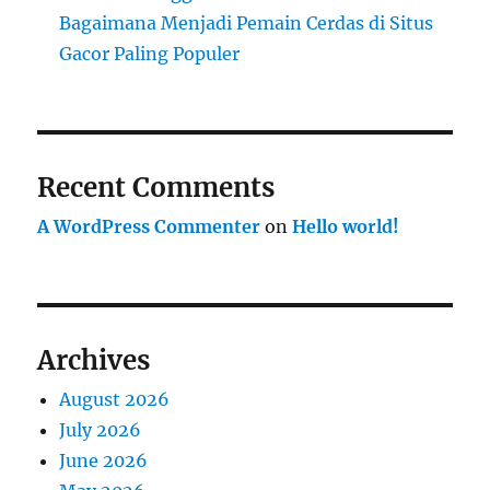
Bagaimana Menjadi Pemain Cerdas di Situs
Gacor Paling Populer
Recent Comments
A WordPress Commenter
on
Hello world!
Archives
August 2026
July 2026
June 2026