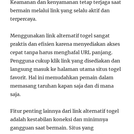
Keamanan dan kenyamanan tetap terjaga saat
bermain melalui link yang selalu aktif dan
terpercaya.
Menggunakan link alternatif togel sangat
praktis dan efisien karena menyediakan akses
cepat tanpa harus menghafal URL panjang.
Pengguna cukup klik link yang disediakan dan
langsung masuk ke halaman utama situs togel
favorit. Hal ini memudahkan pemain dalam
memasang taruhan kapan saja dan di mana
saja.
Fitur penting lainnya dari link alternatif togel
adalah kestabilan koneksi dan minimnya
gangguan saat bermain. Situs yang