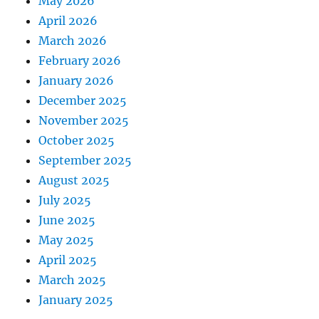
May 2026
April 2026
March 2026
February 2026
January 2026
December 2025
November 2025
October 2025
September 2025
August 2025
July 2025
June 2025
May 2025
April 2025
March 2025
January 2025