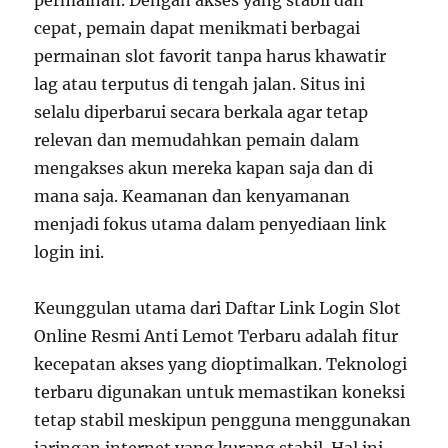
permainan. Dengan akses yang stabil dan
cepat, pemain dapat menikmati berbagai
permainan slot favorit tanpa harus khawatir
lag atau terputus di tengah jalan. Situs ini
selalu diperbarui secara berkala agar tetap
relevan dan memudahkan pemain dalam
mengakses akun mereka kapan saja dan di
mana saja. Keamanan dan kenyamanan
menjadi fokus utama dalam penyediaan link
login ini.
Keunggulan utama dari Daftar Link Login Slot
Online Resmi Anti Lemot Terbaru adalah fitur
kecepatan akses yang dioptimalkan. Teknologi
terbaru digunakan untuk memastikan koneksi
tetap stabil meskipun pengguna menggunakan