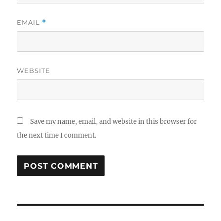
EMAIL
*
WEBSITE
Save my name, email, and website in this browser for
the next time I comment.
Post