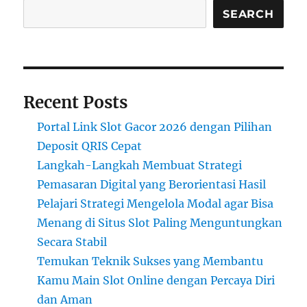
SEARCH
Recent Posts
Portal Link Slot Gacor 2026 dengan Pilihan
Deposit QRIS Cepat
Langkah-Langkah Membuat Strategi
Pemasaran Digital yang Berorientasi Hasil
Pelajari Strategi Mengelola Modal agar Bisa
Menang di Situs Slot Paling Menguntungkan
Secara Stabil
Temukan Teknik Sukses yang Membantu
Kamu Main Slot Online dengan Percaya Diri
dan Aman