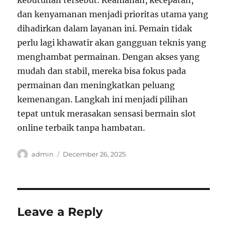
kebutuhan tersebut. Keamanan, kecepatan,
dan kenyamanan menjadi prioritas utama yang
dihadirkan dalam layanan ini. Pemain tidak
perlu lagi khawatir akan gangguan teknis yang
menghambat permainan. Dengan akses yang
mudah dan stabil, mereka bisa fokus pada
permainan dan meningkatkan peluang
kemenangan. Langkah ini menjadi pilihan
tepat untuk merasakan sensasi bermain slot
online terbaik tanpa hambatan.
Author
Posted
admin
December 26, 2025
on
Leave a Reply