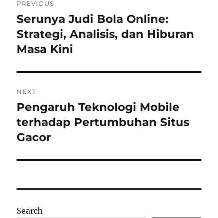
PREVIOUS
navigation
Serunya Judi Bola Online:
Previous
post:
Strategi, Analisis, dan Hiburan
Masa Kini
NEXT
Pengaruh Teknologi Mobile
Next
post:
terhadap Pertumbuhan Situs
Gacor
Search