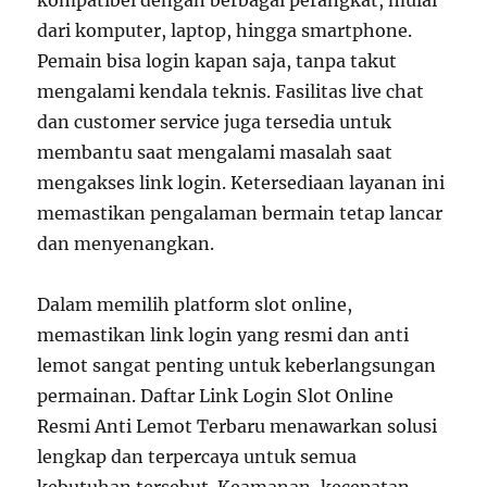
kompatibel dengan berbagai perangkat, mulai
dari komputer, laptop, hingga smartphone.
Pemain bisa login kapan saja, tanpa takut
mengalami kendala teknis. Fasilitas live chat
dan customer service juga tersedia untuk
membantu saat mengalami masalah saat
mengakses link login. Ketersediaan layanan ini
memastikan pengalaman bermain tetap lancar
dan menyenangkan.
Dalam memilih platform slot online,
memastikan link login yang resmi dan anti
lemot sangat penting untuk keberlangsungan
permainan. Daftar Link Login Slot Online
Resmi Anti Lemot Terbaru menawarkan solusi
lengkap dan terpercaya untuk semua