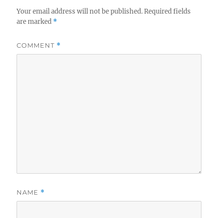
Your email address will not be published.
Required fields
are marked
*
COMMENT
*
NAME
*