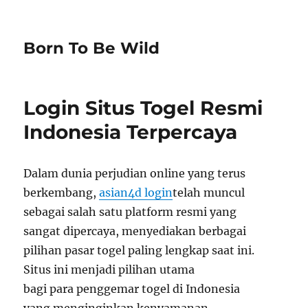
Born To Be Wild
Login Situs Togel Resmi
Indonesia Terpercaya
Dalam dunia perjudian online yang terus
berkembang,
asian4d login
telah muncul
sebagai salah satu platform resmi yang
sangat dipercaya, menyediakan berbagai
pilihan pasar togel paling lengkap saat ini.
Situs ini menjadi pilihan utama
bagi para penggemar togel di Indonesia