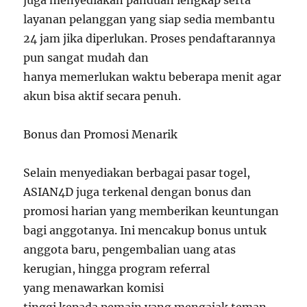
juga menyediakan panduan lengkap serta
layanan pelanggan yang siap sedia membantu
24 jam jika diperlukan. Proses pendaftarannya
pun sangat mudah dan
hanya memerlukan waktu beberapa menit agar
akun bisa aktif secara penuh.
Bonus dan Promosi Menarik
Selain menyediakan berbagai pasar togel,
ASIAN4D juga terkenal dengan bonus dan
promosi harian yang memberikan keuntungan
bagi anggotanya. Ini mencakup bonus untuk
anggota baru, pengembalian uang atas
kerugian, hingga program referral
yang menawarkan komisi