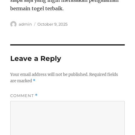
siapa saja yang ingin merasakan pengalaman
bermain togel terbaik.
Author
Posted
admin
October 9, 2025
on
Leave a Reply
Your email address will not be published.
Required fields
are marked
*
COMMENT
*