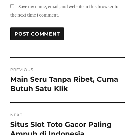
Save my name, email, and website in this browser for
the next time I comment.
Post
PREVIOUS
navigation
Main Seru Tanpa Ribet, Cuma
Previous
post:
Butuh Satu Klik
NEXT
Situs Slot Toto Gacor Paling
Next
post:
Ampuh di Indonesia