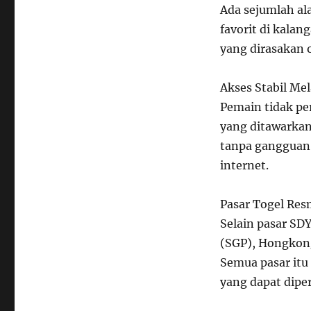
Ada sejumlah a
favorit di kala
yang dirasakan o
Akses Stabil Mel
Pemain tidak per
yang ditawarka
tanpa gangguan 
internet.
Pasar Togel Re
Selain pasar SDY
(SGP), Hongkong
Semua pasar itu
yang dapat diper