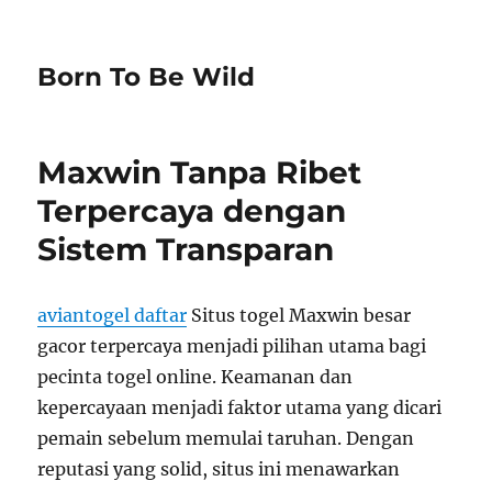
Born To Be Wild
Maxwin Tanpa Ribet
Terpercaya dengan
Sistem Transparan
aviantogel daftar
Situs togel Maxwin besar
gacor terpercaya menjadi pilihan utama bagi
pecinta togel online. Keamanan dan
kepercayaan menjadi faktor utama yang dicari
pemain sebelum memulai taruhan. Dengan
reputasi yang solid, situs ini menawarkan