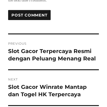
the next time I comment.
Post
PREVIOUS
navigation
Slot Gacor Terpercaya Resmi
Previous
post:
dengan Peluang Menang Real
NEXT
Slot Gacor Winrate Mantap
Next
post:
dan Togel HK Terpercaya