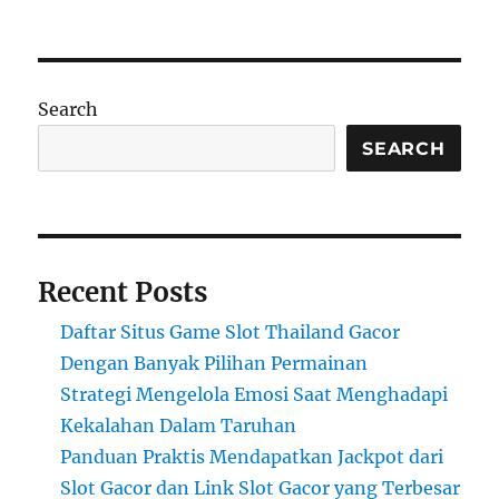
Search
SEARCH
Recent Posts
Daftar Situs Game Slot Thailand Gacor
Dengan Banyak Pilihan Permainan
Strategi Mengelola Emosi Saat Menghadapi
Kekalahan Dalam Taruhan
Panduan Praktis Mendapatkan Jackpot dari
Slot Gacor dan Link Slot Gacor yang Terbesar