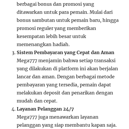
berbagai bonus dan promosi yang
ditawarkan untuk para pemain. Mulai dari
bonus sambutan untuk pemain baru, hingga
promosi reguler yang memberikan
kesempatan lebih besar untuk
memenangkan hadiah.
Sistem Pembayaran yang Cepat dan Aman
Mega777 menjamin bahwa setiap transaksi
yang dilakukan di platform ini akan berjalan
lancar dan aman. Dengan berbagai metode
pembayaran yang tersedia, pemain dapat
melakukan deposit dan penarikan dengan
mudah dan cepat.
Layanan Pelanggan 24/7
Mega777 juga menawarkan layanan
pelanggan yang siap membantu kapan saja.