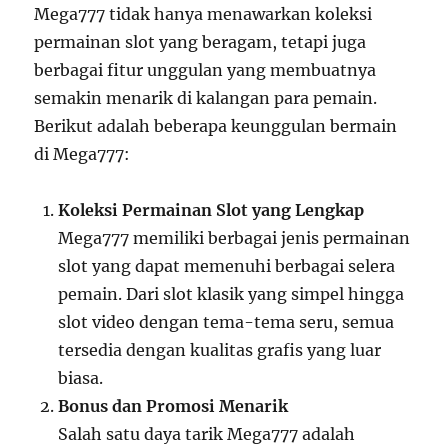
Mega777 tidak hanya menawarkan koleksi
permainan slot yang beragam, tetapi juga
berbagai fitur unggulan yang membuatnya
semakin menarik di kalangan para pemain.
Berikut adalah beberapa keunggulan bermain
di Mega777:
Koleksi Permainan Slot yang Lengkap
Mega777 memiliki berbagai jenis permainan
slot yang dapat memenuhi berbagai selera
pemain. Dari slot klasik yang simpel hingga
slot video dengan tema-tema seru, semua
tersedia dengan kualitas grafis yang luar
biasa.
Bonus dan Promosi Menarik
Salah satu daya tarik Mega777 adalah