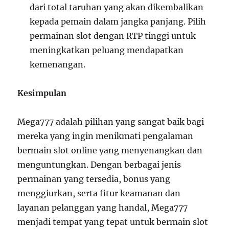
dari total taruhan yang akan dikembalikan
kepada pemain dalam jangka panjang. Pilih
permainan slot dengan RTP tinggi untuk
meningkatkan peluang mendapatkan
kemenangan.
Kesimpulan
Mega777 adalah pilihan yang sangat baik bagi
mereka yang ingin menikmati pengalaman
bermain slot online yang menyenangkan dan
menguntungkan. Dengan berbagai jenis
permainan yang tersedia, bonus yang
menggiurkan, serta fitur keamanan dan
layanan pelanggan yang handal, Mega777
menjadi tempat yang tepat untuk bermain slot