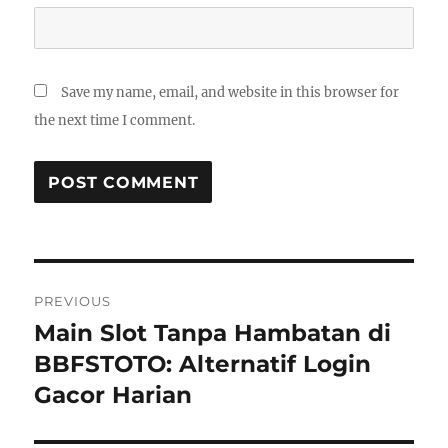
Save my name, email, and website in this browser for
the next time I comment.
Post
PREVIOUS
navigation
Main Slot Tanpa Hambatan di
Previous
post:
BBFSTOTO: Alternatif Login
Gacor Harian