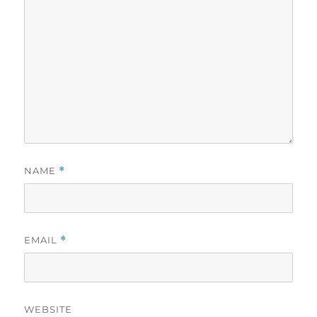
NAME
*
EMAIL
*
WEBSITE