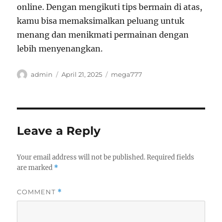
online. Dengan mengikuti tips bermain di atas,
kamu bisa memaksimalkan peluang untuk
menang dan menikmati permainan dengan
lebih menyenangkan.
Author
Posted
Tags
admin
April 21, 2025
mega777
on
Leave a Reply
Your email address will not be published.
Required fields
are marked
*
COMMENT
*