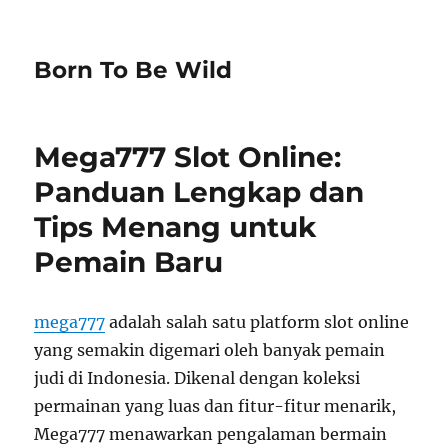
Born To Be Wild
Mega777 Slot Online:
Panduan Lengkap dan
Tips Menang untuk
Pemain Baru
mega777
adalah salah satu platform slot online
yang semakin digemari oleh banyak pemain
judi di Indonesia. Dikenal dengan koleksi
permainan yang luas dan fitur-fitur menarik,
Mega777 menawarkan pengalaman bermain