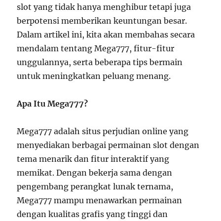
slot yang tidak hanya menghibur tetapi juga
berpotensi memberikan keuntungan besar.
Dalam artikel ini, kita akan membahas secara
mendalam tentang Mega777, fitur-fitur
unggulannya, serta beberapa tips bermain
untuk meningkatkan peluang menang.
Apa Itu Mega777?
Mega777 adalah situs perjudian online yang
menyediakan berbagai permainan slot dengan
tema menarik dan fitur interaktif yang
memikat. Dengan bekerja sama dengan
pengembang perangkat lunak ternama,
Mega777 mampu menawarkan permainan
dengan kualitas grafis yang tinggi dan