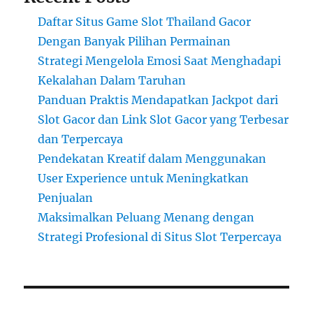
Daftar Situs Game Slot Thailand Gacor
Dengan Banyak Pilihan Permainan
Strategi Mengelola Emosi Saat Menghadapi
Kekalahan Dalam Taruhan
Panduan Praktis Mendapatkan Jackpot dari
Slot Gacor dan Link Slot Gacor yang Terbesar
dan Terpercaya
Pendekatan Kreatif dalam Menggunakan
User Experience untuk Meningkatkan
Penjualan
Maksimalkan Peluang Menang dengan
Strategi Profesional di Situs Slot Terpercaya