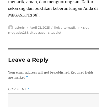
menarik, aman, dan menguntungkan. Daftar
sekarang dan buktikan keberuntungan Anda di
MEGASLOT288!.
Author
Posted
Tags
admin
April 23, 2025
link alternatif
,
link slot
,
on
megaslot288
,
situs gacor
,
situs slot
Leave a Reply
Your email address will not be published.
Required fields
are marked
*
COMMENT
*