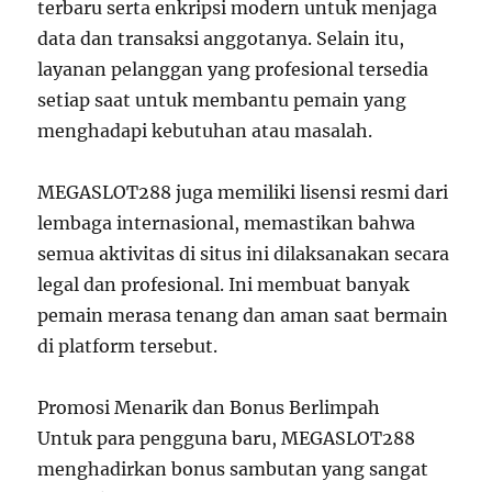
terbaru serta enkripsi modern untuk menjaga
data dan transaksi anggotanya. Selain itu,
layanan pelanggan yang profesional tersedia
setiap saat untuk membantu pemain yang
menghadapi kebutuhan atau masalah.
MEGASLOT288 juga memiliki lisensi resmi dari
lembaga internasional, memastikan bahwa
semua aktivitas di situs ini dilaksanakan secara
legal dan profesional. Ini membuat banyak
pemain merasa tenang dan aman saat bermain
di platform tersebut.
Promosi Menarik dan Bonus Berlimpah
Untuk para pengguna baru, MEGASLOT288
menghadirkan bonus sambutan yang sangat