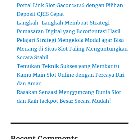
Portal Link Slot Gacor 2026 dengan Pilihan
Deposit QRIS Cepat
Langkah-Langkah Membuat Strategi
Pemasaran Digital yang Berorientasi Hasil
Pelajari Strategi Mengelola Modal agar Bisa
Menang di Situs Slot Paling Menguntungkan
Secara Stabil
Temukan Teknik Sukses yang Membantu
Kamu Main Slot Online dengan Percaya Diri
dan Aman
Rasakan Sensasi Mengguncang Dunia Slot
dan Raih Jackpot Besar Secara Mudah!
Recent Comments