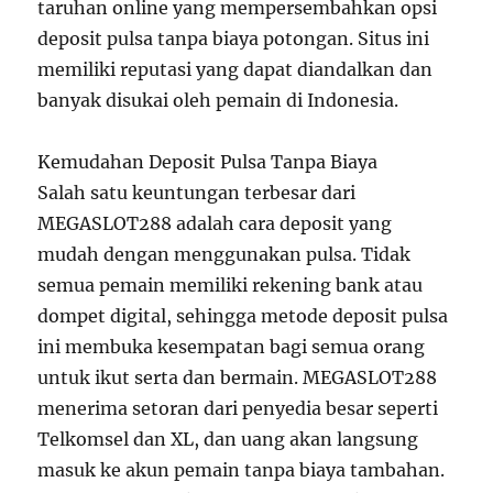
taruhan online yang mempersembahkan opsi
deposit pulsa tanpa biaya potongan. Situs ini
memiliki reputasi yang dapat diandalkan dan
banyak disukai oleh pemain di Indonesia.
Kemudahan Deposit Pulsa Tanpa Biaya
Salah satu keuntungan terbesar dari
MEGASLOT288 adalah cara deposit yang
mudah dengan menggunakan pulsa. Tidak
semua pemain memiliki rekening bank atau
dompet digital, sehingga metode deposit pulsa
ini membuka kesempatan bagi semua orang
untuk ikut serta dan bermain. MEGASLOT288
menerima setoran dari penyedia besar seperti
Telkomsel dan XL, dan uang akan langsung
masuk ke akun pemain tanpa biaya tambahan.