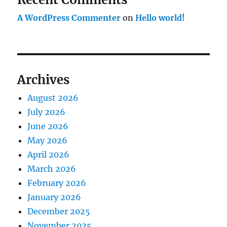
A WordPress Commenter
on
Hello world!
Archives
August 2026
July 2026
June 2026
May 2026
April 2026
March 2026
February 2026
January 2026
December 2025
November 2025