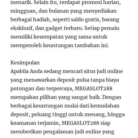
menarik. Selain itu, terdapat promosi harian,
mingguan, dan bulanan yang menyediakan
berbagai hadiah, seperti saldo gratis, barang
eksklusif, dan gadget terbaru. Setiap pemain
memiliki kesempatan yang sama untuk
memperoleh keuntungan tambahan ini.
Kesimpulan
Apabila Anda sedang mencari situs judi online
yang menawarkan deposit pulsa tanpa biaya
potongan dan terpercaya, MEGASLOT288
merupakan pilihan yang sangat baik. Dengan
berbagai keuntungan mulai dari kemudahan
deposit, peluang tinggi untuk menang, hingga
keamanan terjamin, MEGASLOT288 siap
memberikan pengalaman judi online yang