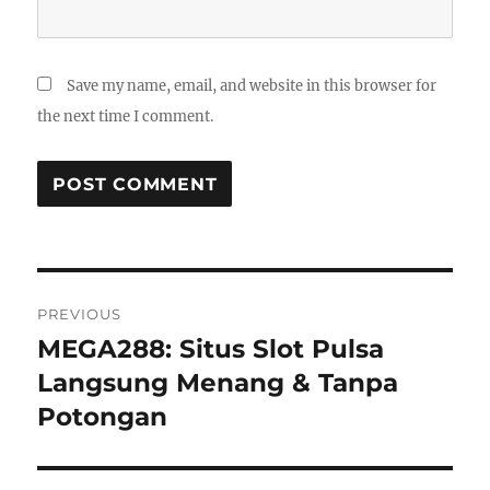
Save my name, email, and website in this browser for
the next time I comment.
Post
PREVIOUS
navigation
MEGA288: Situs Slot Pulsa
Previous
post:
Langsung Menang & Tanpa
Potongan