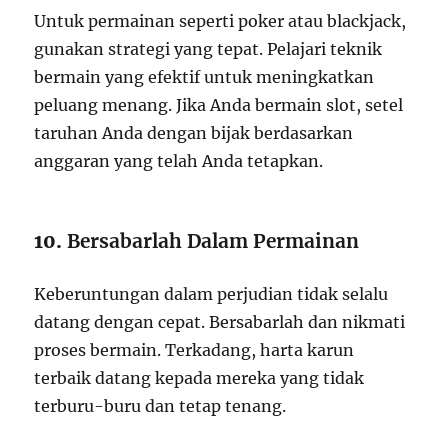
Untuk permainan seperti poker atau blackjack,
gunakan strategi yang tepat. Pelajari teknik
bermain yang efektif untuk meningkatkan
peluang menang. Jika Anda bermain slot, setel
taruhan Anda dengan bijak berdasarkan
anggaran yang telah Anda tetapkan.
10.
Bersabarlah Dalam Permainan
Keberuntungan dalam perjudian tidak selalu
datang dengan cepat. Bersabarlah dan nikmati
proses bermain. Terkadang, harta karun
terbaik datang kepada mereka yang tidak
terburu-buru dan tetap tenang.