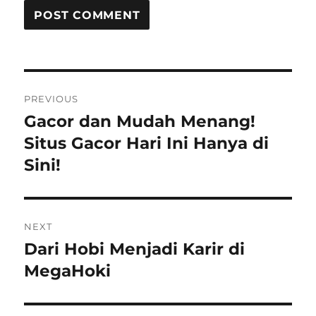
Post
PREVIOUS
navigation
Gacor dan Mudah Menang!
Previous
post:
Situs Gacor Hari Ini Hanya di
Sini!
NEXT
Dari Hobi Menjadi Karir di
Next
post:
MegaHoki