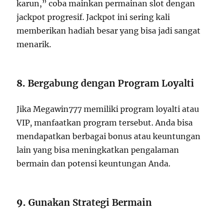
karun,” coba mainkan permainan slot dengan
jackpot progresif. Jackpot ini sering kali
memberikan hadiah besar yang bisa jadi sangat
menarik.
8.
Bergabung dengan Program Loyalti
Jika Megawin777 memiliki program loyalti atau
VIP, manfaatkan program tersebut. Anda bisa
mendapatkan berbagai bonus atau keuntungan
lain yang bisa meningkatkan pengalaman
bermain dan potensi keuntungan Anda.
9.
Gunakan Strategi Bermain