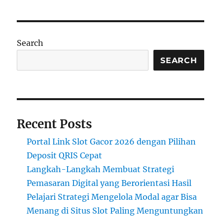
Search
SEARCH
Recent Posts
Portal Link Slot Gacor 2026 dengan Pilihan
Deposit QRIS Cepat
Langkah-Langkah Membuat Strategi
Pemasaran Digital yang Berorientasi Hasil
Pelajari Strategi Mengelola Modal agar Bisa
Menang di Situs Slot Paling Menguntungkan