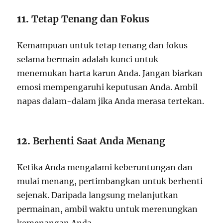
11.
Tetap Tenang dan Fokus
Kemampuan untuk tetap tenang dan fokus
selama bermain adalah kunci untuk
menemukan harta karun Anda. Jangan biarkan
emosi mempengaruhi keputusan Anda. Ambil
napas dalam-dalam jika Anda merasa tertekan.
12.
Berhenti Saat Anda Menang
Ketika Anda mengalami keberuntungan dan
mulai menang, pertimbangkan untuk berhenti
sejenak. Daripada langsung melanjutkan
permainan, ambil waktu untuk merenungkan