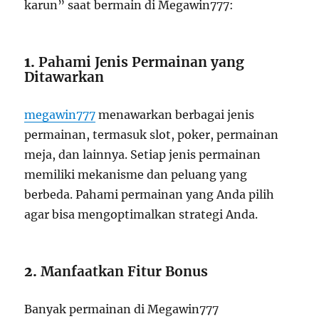
karun” saat bermain di Megawin777:
1.
Pahami Jenis Permainan yang
Ditawarkan
megawin777
menawarkan berbagai jenis
permainan, termasuk slot, poker, permainan
meja, dan lainnya. Setiap jenis permainan
memiliki mekanisme dan peluang yang
berbeda. Pahami permainan yang Anda pilih
agar bisa mengoptimalkan strategi Anda.
2.
Manfaatkan Fitur Bonus
Banyak permainan di Megawin777