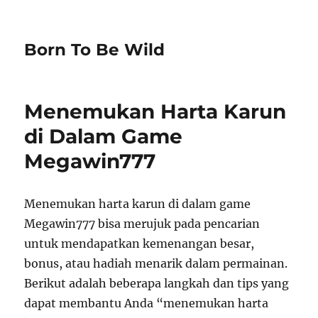
Born To Be Wild
Menemukan Harta Karun
di Dalam Game
Megawin777
Menemukan harta karun di dalam game
Megawin777 bisa merujuk pada pencarian
untuk mendapatkan kemenangan besar,
bonus, atau hadiah menarik dalam permainan.
Berikut adalah beberapa langkah dan tips yang
dapat membantu Anda “menemukan harta