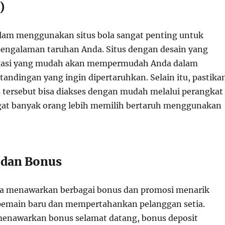
)
am menggunakan situs bola sangat penting untuk
engalaman taruhan Anda. Situs dengan desain yang
igasi yang mudah akan mempermudah Anda dalam
ndingan yang ingin dipertaruhkan. Selain itu, pastika
s tersebut bisa diakses dengan mudah melalui perangkat
gat banyak orang lebih memilih bertaruh menggunakan
 dan Bonus
la menawarkan berbagai bonus dan promosi menarik
pemain baru dan mempertahankan pelanggan setia.
menawarkan bonus selamat datang, bonus deposit