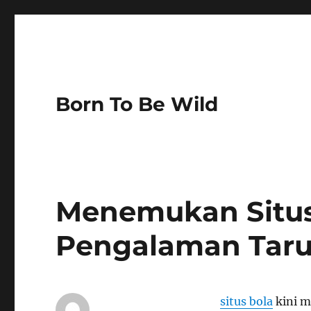
Born To Be Wild
Menemukan Situs
Pengalaman Taru
situs bola
kini m