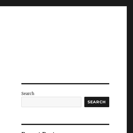
Search
SEARCH