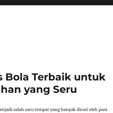
 Bola Terbaik untuk
han yang Seru
enjadi salah satu tempat yang banyak dicari oleh para