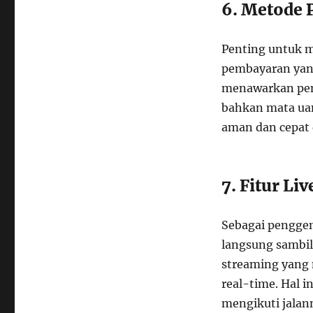
6. Metode 
Penting untuk m
pembayaran yang
menawarkan pemb
bahkan mata uan
aman dan cepat
7. Fitur Li
Sebagai penggem
langsung sambil 
streaming yang
real-time. Hal 
mengikuti jala