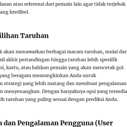
asan atau referensi dari pemain lain agar tidak terjebak
rang kredibel.
ilihan Taruhan
aik akan menawarkan berbagai macam taruhan, mulai dar
il akhir pertandingan hingga taruhan lebih spesifik
gol, kartu, atau bahkan pemain yang akan mencetak gol.
n yang beragam memungkinkan Anda untuk
strategi yang lebih matang dan membuat pengalaman
n menyenangkan. Dengan banyaknya opsi yang tersedia
ih taruhan yang paling sesuai dengan prediksi Anda.
n dan Pengalaman Pengguna (User