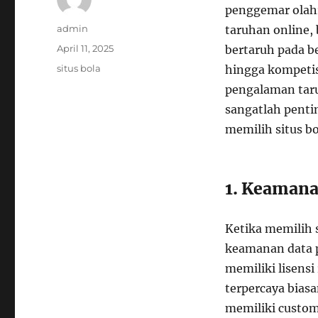
penggemar olah
Author
admin
taruhan online
Posted
April 11, 2025
bertaruh pada be
on
Tags
situs bola
hingga kompetis
pengalaman taru
sangatlah penti
memilih situs bol
1. Keamana
Ketika memilih 
keamanan data pr
memiliki lisensi
terpercaya bia
memiliki custom