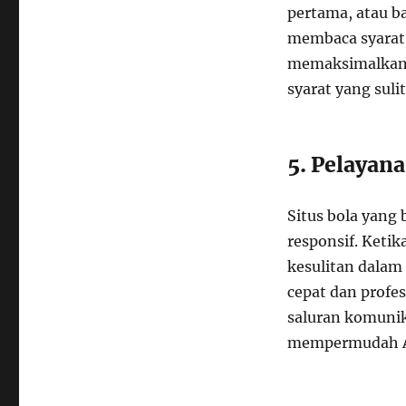
pertama, atau b
membaca syarat 
memaksimalkan b
syarat yang suli
5. Pelayan
Situs bola yang
responsif. Ketik
kesulitan dalam
cepat dan profes
saluran komunika
mempermudah A