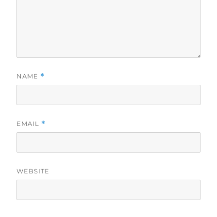
NAME
*
EMAIL
*
WEBSITE