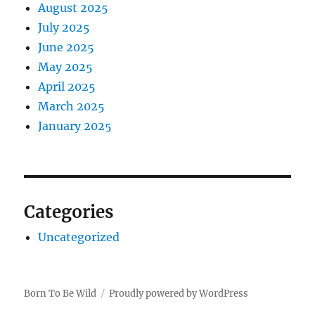
August 2025
July 2025
June 2025
May 2025
April 2025
March 2025
January 2025
Categories
Uncategorized
Born To Be Wild
Proudly powered by WordPress