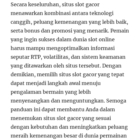
Secara keseluruhan, situs slot gacor
menawarkan kombinasi antara teknologi
canggih, peluang kemenangan yang lebih baik,
serta bonus dan promosi yang menarik. Pemain
yang ingin sukses dalam dunia slot online
harus mampu mengoptimalkan informasi
seputar RTP, volatilitas, dan sistem keamanan
yang ditawarkan oleh situs tersebut. Dengan
demikian, memilih situs slot gacor yang tepat
dapat menjadi langkah awal menuju
pengalaman bermain yang lebih
menyenangkan dan menguntungkan. Semoga
panduan ini dapat membantu Anda dalam
menemukan situs slot gacor yang sesuai
dengan kebutuhan dan meningkatkan peluang
meraih kemenangan besar di dunia permainan