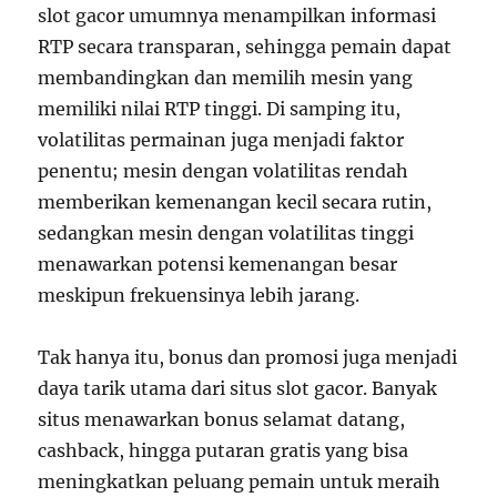
slot gacor umumnya menampilkan informasi
RTP secara transparan, sehingga pemain dapat
membandingkan dan memilih mesin yang
memiliki nilai RTP tinggi. Di samping itu,
volatilitas permainan juga menjadi faktor
penentu; mesin dengan volatilitas rendah
memberikan kemenangan kecil secara rutin,
sedangkan mesin dengan volatilitas tinggi
menawarkan potensi kemenangan besar
meskipun frekuensinya lebih jarang.
Tak hanya itu, bonus dan promosi juga menjadi
daya tarik utama dari situs slot gacor. Banyak
situs menawarkan bonus selamat datang,
cashback, hingga putaran gratis yang bisa
meningkatkan peluang pemain untuk meraih