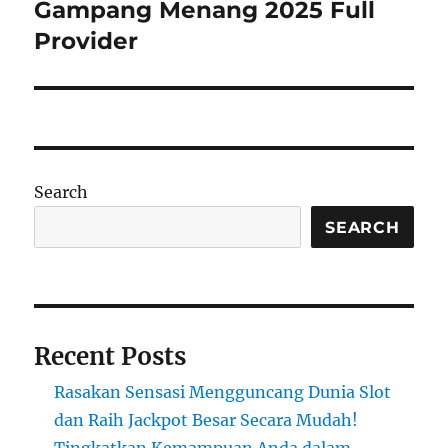
post:
Gampang Menang 2025 Full
Provider
Search
SEARCH
Recent Posts
Rasakan Sensasi Mengguncang Dunia Slot
dan Raih Jackpot Besar Secara Mudah!