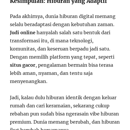
Kesimpulan: Hiburan yang Adaptif
Pada akhirnya, dunia hiburan digital memang
selalu beradaptasi dengan kebutuhan zaman.
Judi online
hanyalah salah satu bentuk dari
transformasi itu, di mana teknologi,
komunitas, dan keseruan berpadu jadi satu.
Dengan memilih platform yang tepat, seperti
situs gacor
, pengalaman bermain bisa terasa
lebih aman, nyaman, dan tentu saja
menyenangkan.
Jadi, kalau dulu hiburan identik dengan keluar
rumah dan cari keramaian, sekarang cukup
rebahan pun sudah bisa ngerasain vibe hiburan
premium. Dunia memang berubah, dan hiburan