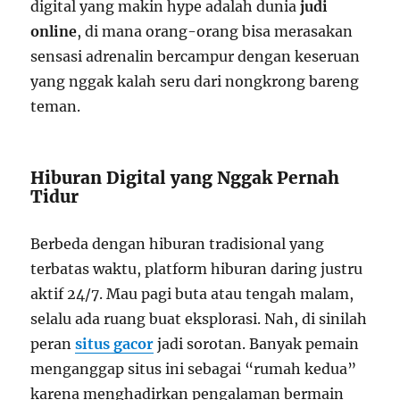
digital yang makin hype adalah dunia
judi
online
, di mana orang-orang bisa merasakan
sensasi adrenalin bercampur dengan keseruan
yang nggak kalah seru dari nongkrong bareng
teman.
Hiburan Digital yang Nggak Pernah
Tidur
Berbeda dengan hiburan tradisional yang
terbatas waktu, platform hiburan daring justru
aktif 24/7. Mau pagi buta atau tengah malam,
selalu ada ruang buat eksplorasi. Nah, di sinilah
peran
situs gacor
jadi sorotan. Banyak pemain
menganggap situs ini sebagai “rumah kedua”
karena menghadirkan pengalaman bermain