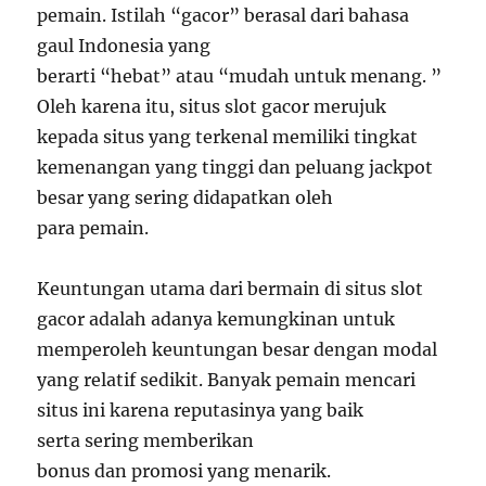
pemain. Istilah “gacor” berasal dari bahasa
gaul Indonesia yang
berarti “hebat” atau “mudah untuk menang. ”
Oleh karena itu, situs slot gacor merujuk
kepada situs yang terkenal memiliki tingkat
kemenangan yang tinggi dan peluang jackpot
besar yang sering didapatkan oleh
para pemain.
Keuntungan utama dari bermain di situs slot
gacor adalah adanya kemungkinan untuk
memperoleh keuntungan besar dengan modal
yang relatif sedikit. Banyak pemain mencari
situs ini karena reputasinya yang baik
serta sering memberikan
bonus dan promosi yang menarik.