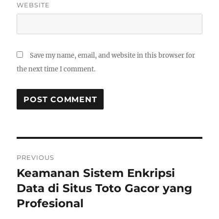
WEBSITE
Save my name, email, and website in this browser for
the next time I comment.
Post
PREVIOUS
navigation
Keamanan Sistem Enkripsi
Previous
post:
Data di Situs Toto Gacor yang
Profesional