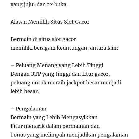
yang jujur dan terbuka.
Alasan Memilih Situs Slot Gacor
Bermain di situs slot gacor
memiliki beragam keuntungan, antara lain:
– Peluang Menang yang Lebih Tinggi
Dengan RTP yang tinggi dan fitur gacor,
peluang untuk meraih jackpot besar menjadi
lebih besar.
– Pengalaman
Bermain yang Lebih Mengasyikkan
Fitur menarik dalam permainan dan
bonus yang melimpah menjadikan pengalaman