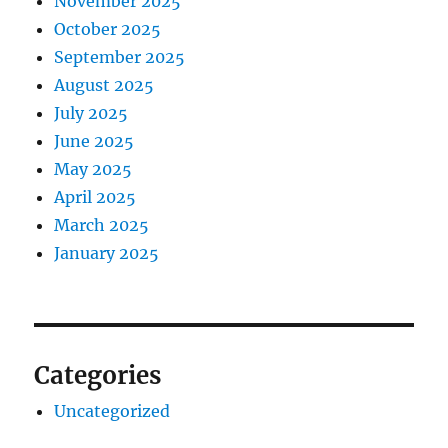
November 2025
October 2025
September 2025
August 2025
July 2025
June 2025
May 2025
April 2025
March 2025
January 2025
Categories
Uncategorized