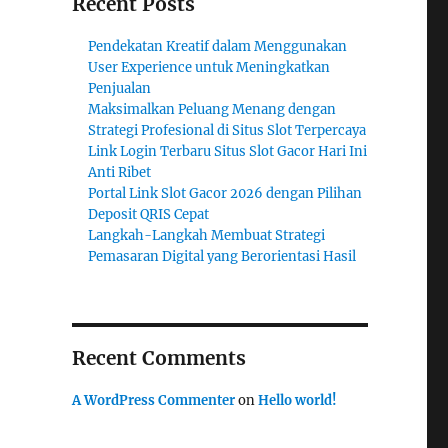
Recent Posts
Pendekatan Kreatif dalam Menggunakan
User Experience untuk Meningkatkan
Penjualan
Maksimalkan Peluang Menang dengan
Strategi Profesional di Situs Slot Terpercaya
Link Login Terbaru Situs Slot Gacor Hari Ini
Anti Ribet
Portal Link Slot Gacor 2026 dengan Pilihan
Deposit QRIS Cepat
Langkah-Langkah Membuat Strategi
Pemasaran Digital yang Berorientasi Hasil
Recent Comments
A WordPress Commenter
on
Hello world!