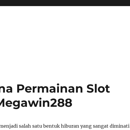
a Permainan Slot
 Megawin288
 menjadi salah satu bentuk hiburan yang sangat diminati