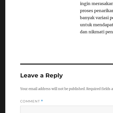
ingin merasakan
proses penarikan
banyak variasi 
untuk mendapatk
dan nikmati pen
Leave a Reply
Your email address will not be published.
Required fields
COMMENT
*