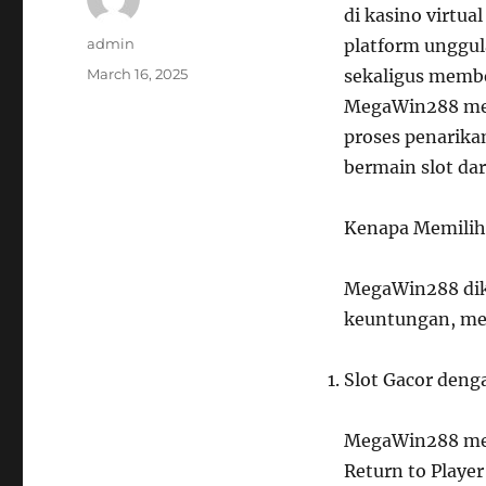
di kasino virtua
Author
admin
platform unggu
Posted
March 16, 2025
sekaligus membe
on
MegaWin288 men
proses penarika
bermain slot da
Kenapa Memili
MegaWin288 dike
keuntungan, men
Slot Gacor deng
MegaWin288 men
Return to Playe