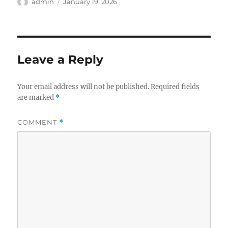
Author
Posted
admin
January 19, 2026
on
Leave a Reply
Your email address will not be published.
Required fields
are marked
*
COMMENT
*