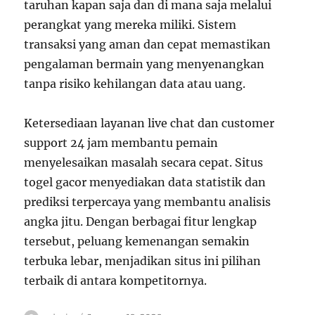
taruhan kapan saja dan di mana saja melalui
perangkat yang mereka miliki. Sistem
transaksi yang aman dan cepat memastikan
pengalaman bermain yang menyenangkan
tanpa risiko kehilangan data atau uang.
Ketersediaan layanan live chat dan customer
support 24 jam membantu pemain
menyelesaikan masalah secara cepat. Situs
togel gacor menyediakan data statistik dan
prediksi terpercaya yang membantu analisis
angka jitu. Dengan berbagai fitur lengkap
tersebut, peluang kemenangan semakin
terbuka lebar, menjadikan situs ini pilihan
terbaik di antara kompetitornya.