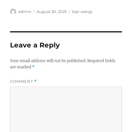
Author
Posted
Tags
admin
August 30, 2025
topi wangi
on
Leave a Reply
Your email address will not be published.
Required fields
are marked
*
COMMENT
*