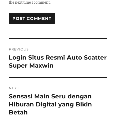
the next time I comment.
Post
PREVIOUS
navigation
Login Situs Resmi Auto Scatter
Previous
post:
Super Maxwin
NEXT
Sensasi Main Seru dengan
Next
post:
Hiburan Digital yang Bikin
Betah