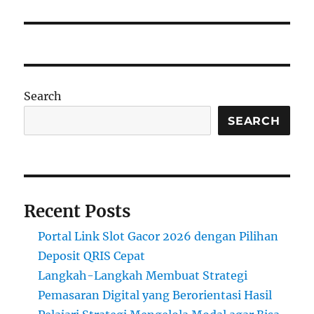
Search
SEARCH
Recent Posts
Portal Link Slot Gacor 2026 dengan Pilihan
Deposit QRIS Cepat
Langkah-Langkah Membuat Strategi
Pemasaran Digital yang Berorientasi Hasil