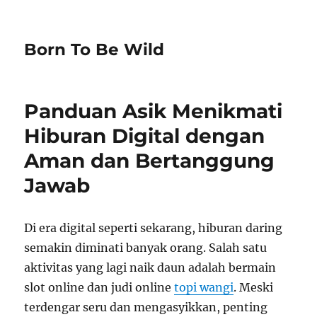
Born To Be Wild
Panduan Asik Menikmati
Hiburan Digital dengan
Aman dan Bertanggung
Jawab
Di era digital seperti sekarang, hiburan daring
semakin diminati banyak orang. Salah satu
aktivitas yang lagi naik daun adalah bermain
slot online dan judi online
topi wangi
. Meski
terdengar seru dan mengasyikkan, penting