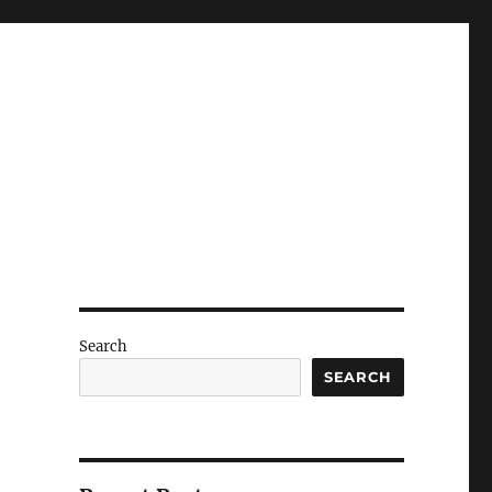
Search
SEARCH