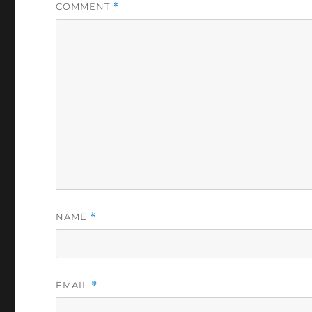
COMMENT
*
NAME
*
EMAIL
*