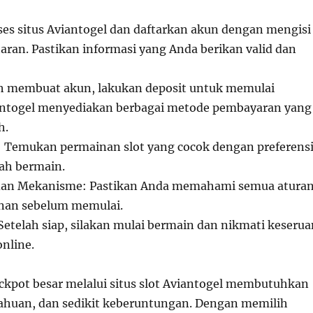
ses situs Aviantogel dan daftarkan akun dengan mengisi
aran. Pastikan informasi yang Anda berikan valid dan
lah membuat akun, lakukan deposit untuk memulai
antogel menyediakan berbagai metode pembayaran yang
h.
: Temukan permainan slot yang cocok dengan preferens
ah bermain.
n dan Mekanisme: Pastikan Anda memahami semua atura
inan sebelum memulai.
Setelah siap, silakan mulai bermain dan nikmati keserua
nline.
kpot besar melalui situs slot Aviantogel membutuhkan
tahuan, dan sedikit keberuntungan. Dengan memilih