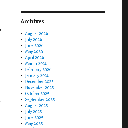
Archives
,
August 2026
July 2026
June 2026
May 2026
April 2026
March 2026
February 2026
January 2026
December 2025
November 2025
October 2025
n
September 2025
August 2025
a
July 2025
June 2025
May 2025