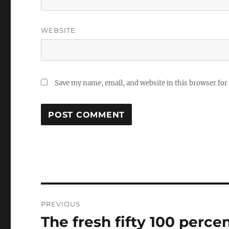
WEBSITE
Save my name, email, and website in this browser for
Post
PREVIOUS
navigation
The fresh fifty 100 perce
Previous