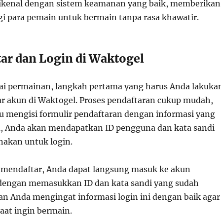
dikenal dengan sistem keamanan yang baik, memberikan
 para pemain untuk bermain tanpa rasa khawatir.
tar dan Login di Waktogel
i permainan, langkah pertama yang harus Anda lakuka
r akun di Waktogel. Proses pendaftaran cukup mudah,
u mengisi formulir pendaftaran dengan informasi yang
itu, Anda akan mendapatkan ID pengguna dan kata sandi
nakan untuk login.
l mendaftar, Anda dapat langsung masuk ke akun
dengan memasukkan ID dan kata sandi yang sudah
kan Anda mengingat informasi login ini dengan baik agar
saat ingin bermain.