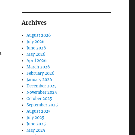
Archives
August 2026
July 2026
June 2026
n
May 2026
April 2026
March 2026
February 2026
January 2026
December 2025
November 2025
October 2025
September 2025
August 2025
July 2025
June 2025
May 2025