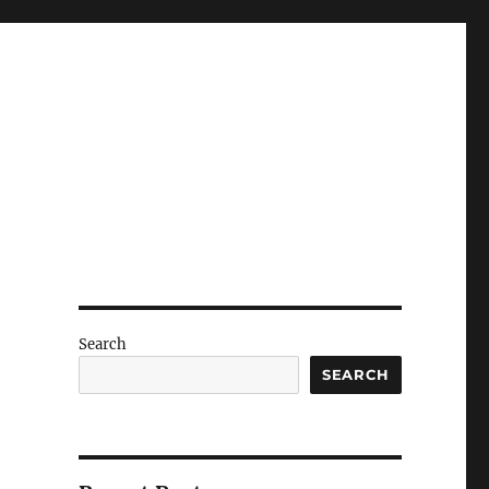
Search
SEARCH