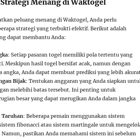
n Strategi Menang di Waktogel
tkan peluang menang di Waktogel, Anda perlu
apa strategi yang terbukti efektif. Berikut adalah
yang dapat membantu Anda:
ngka
: Setiap pasaran togel memiliki pola tertentu yang
i. Meskipun hasil togel bersifat acak, namun dengan
a angka, Anda dapat membuat prediksi yang lebih akurat
ngan Bijak
: Tentukan anggaran yang Anda siapkan untu
gan melebihi batas tersebut. Ini penting untuk
ugian besar yang dapat merugikan Anda dalam jangka
 Taruhan
: Beberapa pemain menggunakan sistem
 sistem fibonacci atau sistem martingale untuk mengelol
. Namun, pastikan Anda memahami sistem ini sebelum