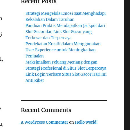
Recent Posts
Strategi Mengelola Emosi Saat Menghadapi
n
Kekalahan Dalam Taruhan
Panduan Praktis Mendapatkan Jackpot dari
Slot Gacor dan Link Slot Gacor yang
i
Terbesar dan Terpercaya
Pendekatan Kreatif dalam Menggunakan
User Experience untuk Meningkatkan
Penjualan
l,
Maksimalkan Peluang Menang dengan
Strategi Profesional di Situs Slot Terpercaya
Link Login Terbaru Situs Slot Gacor Hari Ini
Anti Ribet
s
Recent Comments
A WordPress Commenter
on
Hello world!
u,