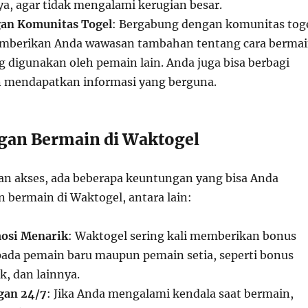
 agar tidak mengalami kerugian besar.
an Komunitas Togel
: Bergabung dengan komunitas tog
emberikan Anda wawasan tambahan tentang cara berma
g digunakan oleh pemain lain. Anda juga bisa berbagi
 mendapatkan informasi yang berguna.
gan Bermain di Waktogel
n akses, ada beberapa keuntungan yang bisa Anda
 bermain di Waktogel, antara lain:
osi Menarik
: Waktogel sering kali memberikan bonus
ada pemain baru maupun pemain setia, seperti bonus
k, dan lainnya.
gan 24/7
: Jika Anda mengalami kendala saat bermain,