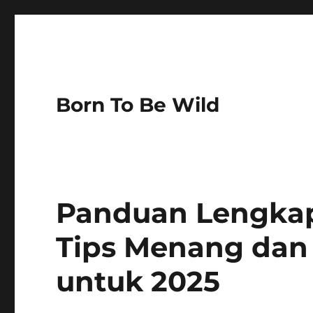
Born To Be Wild
Panduan Lengkap
Tips Menang dan 
untuk 2025