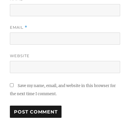
EMAIL
*
WEBSITE
Save my name, email, and website in this browser for
the next time I comment.