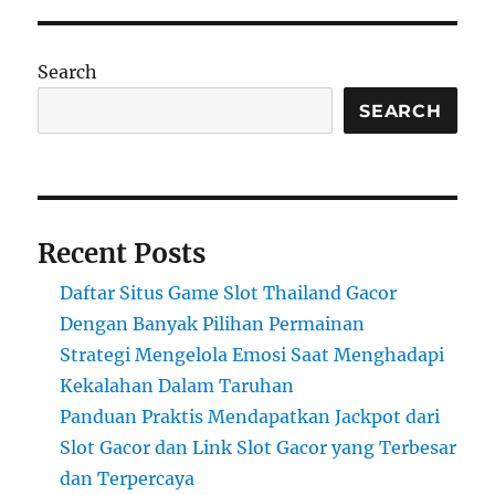
Search
SEARCH
Recent Posts
Daftar Situs Game Slot Thailand Gacor
Dengan Banyak Pilihan Permainan
Strategi Mengelola Emosi Saat Menghadapi
Kekalahan Dalam Taruhan
Panduan Praktis Mendapatkan Jackpot dari
Slot Gacor dan Link Slot Gacor yang Terbesar
dan Terpercaya