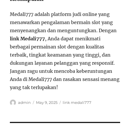
Medali777 adalah platform judi online yang
menawarkan pengalaman bermain slot yang
menyenangkan dan menguntungkan. Dengan
link Medali777
, Anda dapat menikmati
berbagai permainan slot dengan kualitas
terbaik, tingkat keamanan yang tinggi, dan
dukungan layanan pelanggan yang responsif.
Jangan ragu untuk mencoba keberuntungan
Anda di Medali777 dan rasakan sensasi menang
yang tak terlupakan!
Author
Posted
Tags
admin
May 9, 2025
link medali777
on