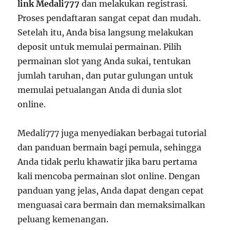
link Medali777
dan melakukan registrasi.
Proses pendaftaran sangat cepat dan mudah.
Setelah itu, Anda bisa langsung melakukan
deposit untuk memulai permainan. Pilih
permainan slot yang Anda sukai, tentukan
jumlah taruhan, dan putar gulungan untuk
memulai petualangan Anda di dunia slot
online.
Medali777 juga menyediakan berbagai tutorial
dan panduan bermain bagi pemula, sehingga
Anda tidak perlu khawatir jika baru pertama
kali mencoba permainan slot online. Dengan
panduan yang jelas, Anda dapat dengan cepat
menguasai cara bermain dan memaksimalkan
peluang kemenangan.