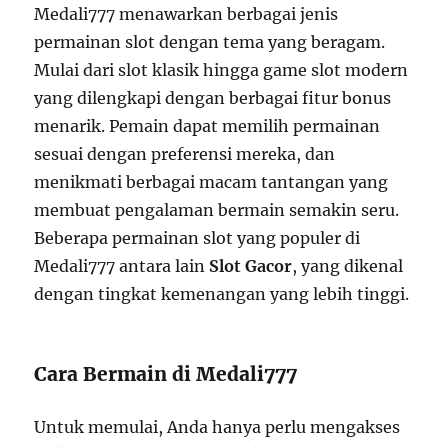
Medali777 menawarkan berbagai jenis
permainan slot dengan tema yang beragam.
Mulai dari slot klasik hingga game slot modern
yang dilengkapi dengan berbagai fitur bonus
menarik. Pemain dapat memilih permainan
sesuai dengan preferensi mereka, dan
menikmati berbagai macam tantangan yang
membuat pengalaman bermain semakin seru.
Beberapa permainan slot yang populer di
Medali777 antara lain
Slot Gacor
, yang dikenal
dengan tingkat kemenangan yang lebih tinggi.
Cara Bermain di Medali777
Untuk memulai, Anda hanya perlu mengakses