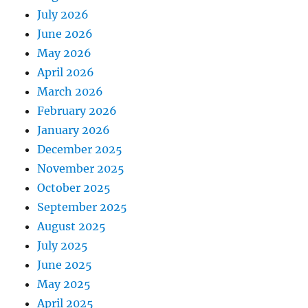
July 2026
June 2026
May 2026
April 2026
March 2026
February 2026
January 2026
December 2025
November 2025
October 2025
September 2025
August 2025
July 2025
June 2025
May 2025
April 2025