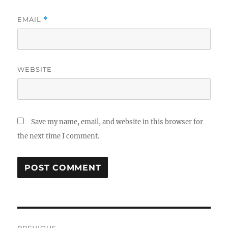
EMAIL
*
WEBSITE
Save my name, email, and website in this browser for
the next time I comment.
Post