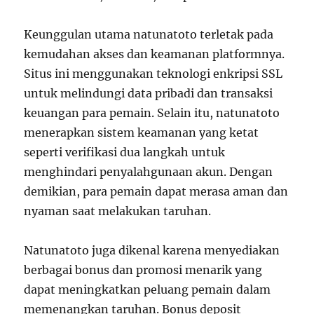
Keunggulan utama natunatoto terletak pada
kemudahan akses dan keamanan platformnya.
Situs ini menggunakan teknologi enkripsi SSL
untuk melindungi data pribadi dan transaksi
keuangan para pemain. Selain itu, natunatoto
menerapkan sistem keamanan yang ketat
seperti verifikasi dua langkah untuk
menghindari penyalahgunaan akun. Dengan
demikian, para pemain dapat merasa aman dan
nyaman saat melakukan taruhan.
Natunatoto juga dikenal karena menyediakan
berbagai bonus dan promosi menarik yang
dapat meningkatkan peluang pemain dalam
memenangkan taruhan. Bonus deposit