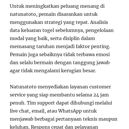
Untuk meningkatkan peluang menang di
natunatoto, pemain disarankan untuk
menggunakan strategi yang tepat. Analisis
data keluaran togel sebelumnya, pengelolaan
modal yang baik, serta disiplin dalam
memasang taruhan menjadi faktor penting.
Pemain juga sebaiknya tidak terbawa emosi
dan selalu bermain dengan tanggung jawab
agar tidak mengalami kerugian besar.
Natunatoto menyediakan layanan customer
service yang siap membantu selama 24 jam
penuh. Tim support dapat dihubungi melalui
live chat, email, atau WhatsApp untuk
menjawab berbagai pertanyaan teknis maupun
keluhan. Respons cepat dan pelayanan