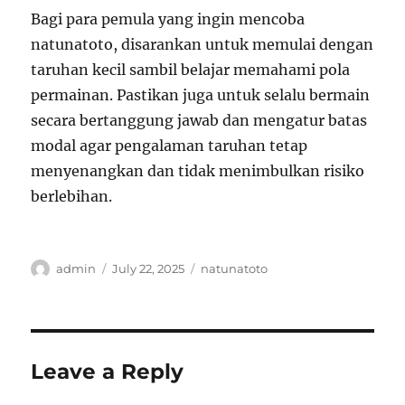
Bagi para pemula yang ingin mencoba
natunatoto, disarankan untuk memulai dengan
taruhan kecil sambil belajar memahami pola
permainan. Pastikan juga untuk selalu bermain
secara bertanggung jawab dan mengatur batas
modal agar pengalaman taruhan tetap
menyenangkan dan tidak menimbulkan risiko
berlebihan.
Author
Posted
Tags
admin
July 22, 2025
natunatoto
on
Leave a Reply