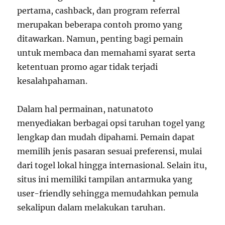
pertama, cashback, dan program referral
merupakan beberapa contoh promo yang
ditawarkan. Namun, penting bagi pemain
untuk membaca dan memahami syarat serta
ketentuan promo agar tidak terjadi
kesalahpahaman.
Dalam hal permainan, natunatoto
menyediakan berbagai opsi taruhan togel yang
lengkap dan mudah dipahami. Pemain dapat
memilih jenis pasaran sesuai preferensi, mulai
dari togel lokal hingga internasional. Selain itu,
situs ini memiliki tampilan antarmuka yang
user-friendly sehingga memudahkan pemula
sekalipun dalam melakukan taruhan.