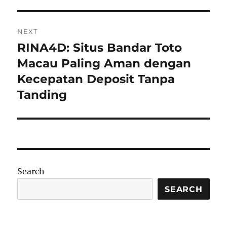
NEXT
RINA4D: Situs Bandar Toto
Next
post:
Macau Paling Aman dengan
Kecepatan Deposit Tanpa
Tanding
Search
SEARCH