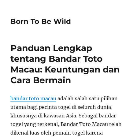
Born To Be Wild
Panduan Lengkap
tentang Bandar Toto
Macau: Keuntungan dan
Cara Bermain
bandar toto macau
adalah salah satu pilihan
utama bagi pecinta togel di seluruh dunia,
khususnya di kawasan Asia. Sebagai bandar
togel yang terkenal, Bandar Toto Macau telah
dikenal luas oleh pemain togel karena