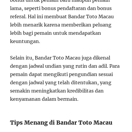
bonus untuk pemain baru maupun pemain
lama, seperti bonus pendaftaran dan bonus
referal. Hal ini membuat Bandar Toto Macau
lebih menarik karena memberikan peluang
lebih bagi pemain untuk mendapatkan
keuntungan.
Selain itu, Bandar Toto Macau juga dikenal
dengan jadwal undian yang rutin dan adil. Para
pemain dapat mengikuti pengundian sesuai
dengan jadwal yang telah ditentukan, yang
semakin meningkatkan kredibilitas dan
kenyamanan dalam bermain.
Tips Menang di Bandar Toto Macau