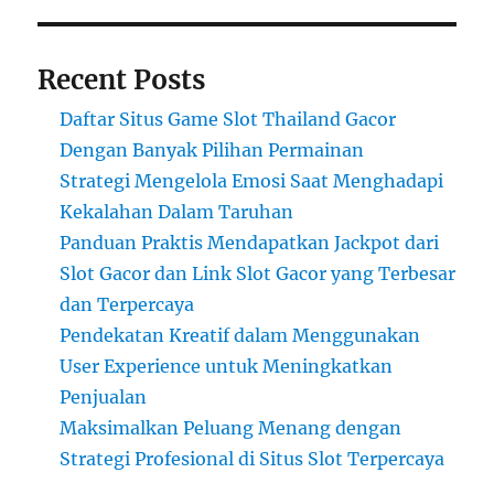
Recent Posts
Daftar Situs Game Slot Thailand Gacor
Dengan Banyak Pilihan Permainan
Strategi Mengelola Emosi Saat Menghadapi
Kekalahan Dalam Taruhan
Panduan Praktis Mendapatkan Jackpot dari
Slot Gacor dan Link Slot Gacor yang Terbesar
dan Terpercaya
Pendekatan Kreatif dalam Menggunakan
User Experience untuk Meningkatkan
Penjualan
Maksimalkan Peluang Menang dengan
Strategi Profesional di Situs Slot Terpercaya