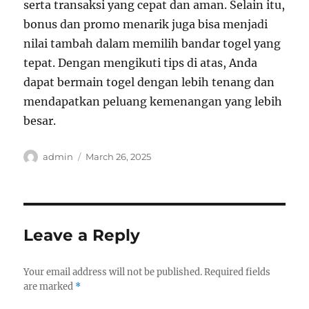
serta transaksi yang cepat dan aman. Selain itu,
bonus dan promo menarik juga bisa menjadi
nilai tambah dalam memilih bandar togel yang
tepat. Dengan mengikuti tips di atas, Anda
dapat bermain togel dengan lebih tenang dan
mendapatkan peluang kemenangan yang lebih
besar.
Author
Posted
admin
March 26, 2025
on
Leave a Reply
Your email address will not be published.
Required fields
are marked
*