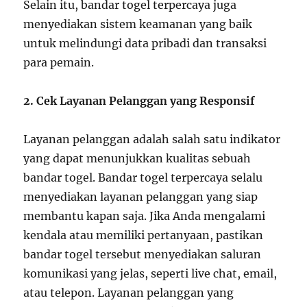
Selain itu, bandar togel terpercaya juga
menyediakan sistem keamanan yang baik
untuk melindungi data pribadi dan transaksi
para pemain.
2. Cek Layanan Pelanggan yang Responsif
Layanan pelanggan adalah salah satu indikator
yang dapat menunjukkan kualitas sebuah
bandar togel. Bandar togel terpercaya selalu
menyediakan layanan pelanggan yang siap
membantu kapan saja. Jika Anda mengalami
kendala atau memiliki pertanyaan, pastikan
bandar togel tersebut menyediakan saluran
komunikasi yang jelas, seperti live chat, email,
atau telepon. Layanan pelanggan yang