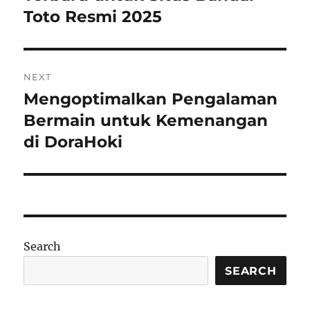
Toto Resmi 2025
NEXT
Mengoptimalkan Pengalaman
Next
post:
Bermain untuk Kemenangan
di DoraHoki
Search
SEARCH