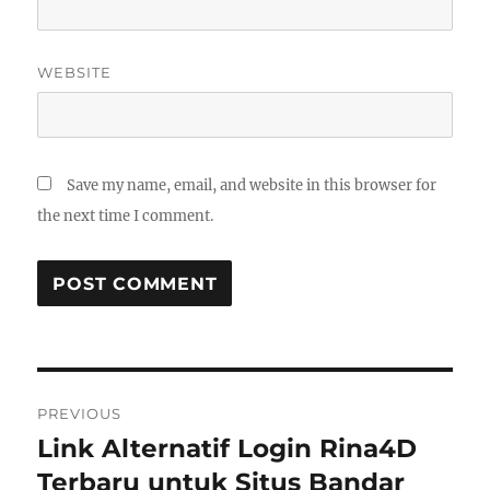
WEBSITE
Save my name, email, and website in this browser for
the next time I comment.
Post
PREVIOUS
navigation
Link Alternatif Login Rina4D
Previous
post:
Terbaru untuk Situs Bandar