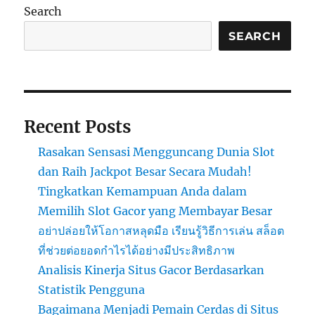
Search
SEARCH
Recent Posts
Rasakan Sensasi Mengguncang Dunia Slot
dan Raih Jackpot Besar Secara Mudah!
Tingkatkan Kemampuan Anda dalam
Memilih Slot Gacor yang Membayar Besar
อย่าปล่อยให้โอกาสหลุดมือ เรียนรู้วิธีการเล่น สล็อต
ที่ช่วยต่อยอดกำไรได้อย่างมีประสิทธิภาพ
Analisis Kinerja Situs Gacor Berdasarkan
Statistik Pengguna
Bagaimana Menjadi Pemain Cerdas di Situs