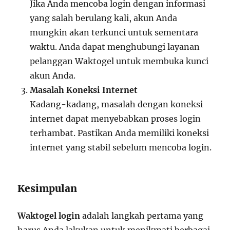
Jika Anda mencoba login dengan informasi
yang salah berulang kali, akun Anda
mungkin akan terkunci untuk sementara
waktu. Anda dapat menghubungi layanan
pelanggan Waktogel untuk membuka kunci
akun Anda.
Masalah Koneksi Internet
Kadang-kadang, masalah dengan koneksi
internet dapat menyebabkan proses login
terhambat. Pastikan Anda memiliki koneksi
internet yang stabil sebelum mencoba login.
Kesimpulan
Waktogel login
adalah langkah pertama yang