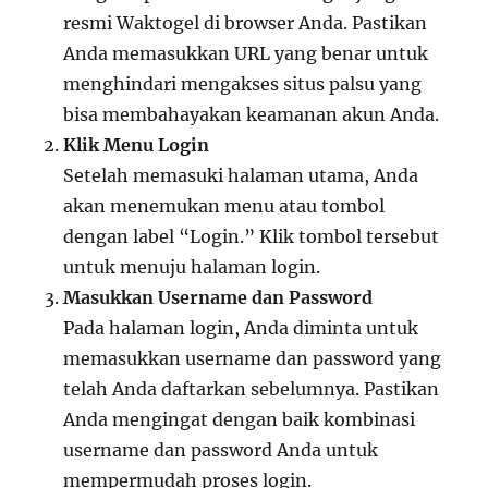
resmi Waktogel di browser Anda. Pastikan
Anda memasukkan URL yang benar untuk
menghindari mengakses situs palsu yang
bisa membahayakan keamanan akun Anda.
Klik Menu Login
Setelah memasuki halaman utama, Anda
akan menemukan menu atau tombol
dengan label “Login.” Klik tombol tersebut
untuk menuju halaman login.
Masukkan Username dan Password
Pada halaman login, Anda diminta untuk
memasukkan username dan password yang
telah Anda daftarkan sebelumnya. Pastikan
Anda mengingat dengan baik kombinasi
username dan password Anda untuk
mempermudah proses login.