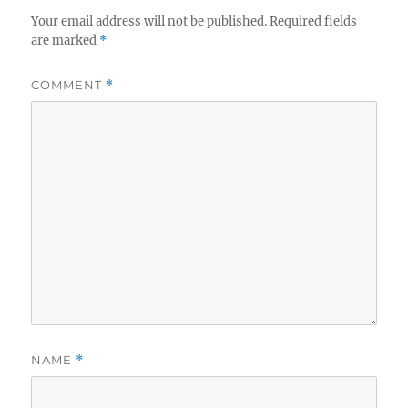
Your email address will not be published.
Required fields
are marked
*
COMMENT
*
NAME
*