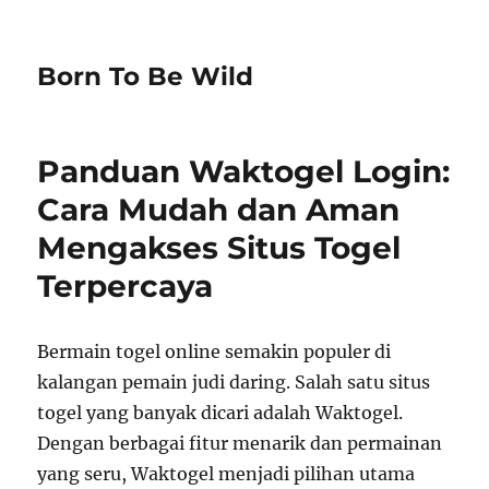
Born To Be Wild
Panduan Waktogel Login:
Cara Mudah dan Aman
Mengakses Situs Togel
Terpercaya
Bermain togel online semakin populer di
kalangan pemain judi daring. Salah satu situs
togel yang banyak dicari adalah Waktogel.
Dengan berbagai fitur menarik dan permainan
yang seru, Waktogel menjadi pilihan utama