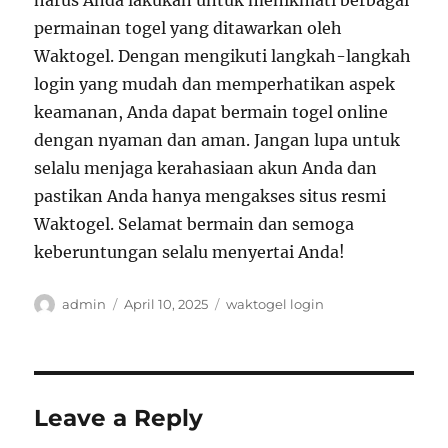
harus Anda lakukan untuk menikmati berbagai
permainan togel yang ditawarkan oleh
Waktogel. Dengan mengikuti langkah-langkah
login yang mudah dan memperhatikan aspek
keamanan, Anda dapat bermain togel online
dengan nyaman dan aman. Jangan lupa untuk
selalu menjaga kerahasiaan akun Anda dan
pastikan Anda hanya mengakses situs resmi
Waktogel. Selamat bermain dan semoga
keberuntungan selalu menyertai Anda!
Author
Posted
Tags
admin
April 10, 2025
waktogel login
on
Leave a Reply