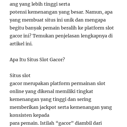
ang yang lebih tinggi serta
potensi kemenangan yang besar. Namun, apa
yang membuat situs ini unik dan mengapa
begitu banyak pemain beralih ke platform slot
gacor ini? Temukan penjelasan lengkapnya di
artikel ini.
Apa Itu Situs Slot Gacor?
Situs slot
gacor merupakan platform permainan slot
online yang dikenal memiliki tingkat
kemenangan yang tinggi dan sering
memberikan jackpot serta kemenangan yang
konsisten kepada
para pemain. Istilah “gacor” diambil dari