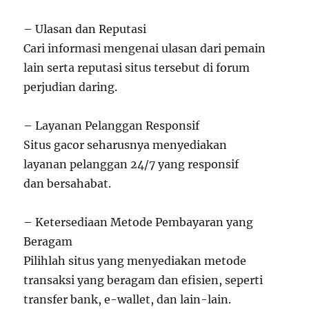
– Ulasan dan Reputasi
Cari informasi mengenai ulasan dari pemain
lain serta reputasi situs tersebut di forum
perjudian daring.
– Layanan Pelanggan Responsif
Situs gacor seharusnya menyediakan
layanan pelanggan 24/7 yang responsif
dan bersahabat.
– Ketersediaan Metode Pembayaran yang
Beragam
Pilihlah situs yang menyediakan metode
transaksi yang beragam dan efisien, seperti
transfer bank, e-wallet, dan lain-lain.