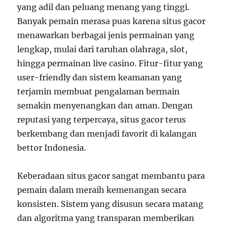
yang adil dan peluang menang yang tinggi.
Banyak pemain merasa puas karena situs gacor
menawarkan berbagai jenis permainan yang
lengkap, mulai dari taruhan olahraga, slot,
hingga permainan live casino. Fitur-fitur yang
user-friendly dan sistem keamanan yang
terjamin membuat pengalaman bermain
semakin menyenangkan dan aman. Dengan
reputasi yang terpercaya, situs gacor terus
berkembang dan menjadi favorit di kalangan
bettor Indonesia.
Keberadaan situs gacor sangat membantu para
pemain dalam meraih kemenangan secara
konsisten. Sistem yang disusun secara matang
dan algoritma yang transparan memberikan