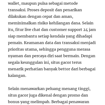
wallet, maupun pulsa sebagai metode
transaksi. Proses deposit dan penarikan
dilakukan dengan cepat dan aman,
meminimalkan risiko kehilangan dana. Selain
itu, fitur live chat dan customer support 24 jam
siap membantu setiap kendala yang dihadapi
pemain. Keamanan data dan transaksi menjadi
prioritas utama, sehingga pengguna merasa
nyaman dan percaya diri saat bermain. Dengan
segala keunggulan ini, situs gacor terus
menarik perhatian banyak bettor dari berbagai
kalangan.
Selain menawarkan peluang menang tinggi,
situs gacor juga dikenal dengan promo dan
bonus yang melimpah. Berbagai penawaran