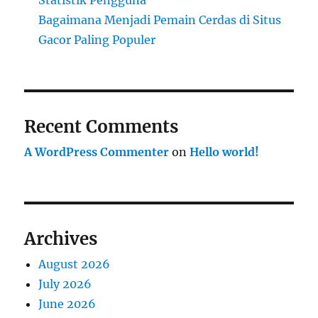
Statistik Pengguna
Bagaimana Menjadi Pemain Cerdas di Situs
Gacor Paling Populer
Recent Comments
A WordPress Commenter
on
Hello world!
Archives
August 2026
July 2026
June 2026