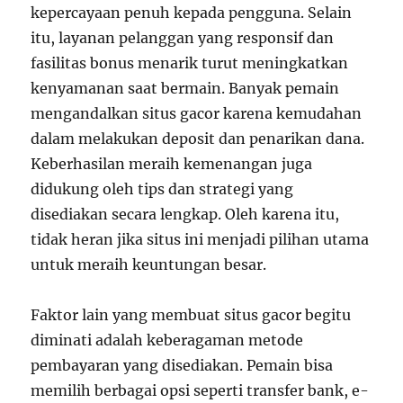
kepercayaan penuh kepada pengguna. Selain
itu, layanan pelanggan yang responsif dan
fasilitas bonus menarik turut meningkatkan
kenyamanan saat bermain. Banyak pemain
mengandalkan situs gacor karena kemudahan
dalam melakukan deposit dan penarikan dana.
Keberhasilan meraih kemenangan juga
didukung oleh tips dan strategi yang
disediakan secara lengkap. Oleh karena itu,
tidak heran jika situs ini menjadi pilihan utama
untuk meraih keuntungan besar.
Faktor lain yang membuat situs gacor begitu
diminati adalah keberagaman metode
pembayaran yang disediakan. Pemain bisa
memilih berbagai opsi seperti transfer bank, e-