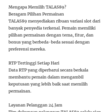
Mengapa Memilih TALAS89?
Beragam Pilihan Permainan
TALAS89 menyediakan ribuan variasi slot dari
banyak penyedia terkenal. Pemain memiliki
pilihan permainan dengan tema, fitur, dan
bonus yang berbeda-beda sesuai dengan
preferensi mereka.
RTP Tertinggi Setiap Hari
Data RTP yang diperbarui secara berkala
membantu pemain dalam mengambil
keputusan yang lebih baik saat memilih
permainan.
Layanan Pelanggan 24 Jam