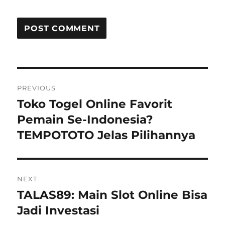
Post
PREVIOUS
navigation
Toko Togel Online Favorit
Previous
post:
Pemain Se-Indonesia?
TEMPOTOTO Jelas Pilihannya
NEXT
TALAS89: Main Slot Online Bisa
Next
post:
Jadi Investasi