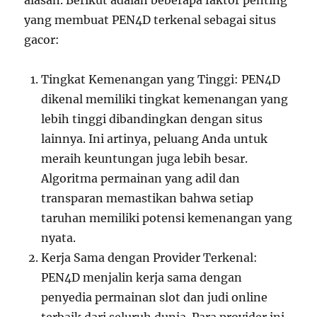
alasan. Berikut adalah beberapa faktor penting
yang membuat PEN4D terkenal sebagai situs
gacor:
Tingkat Kemenangan yang Tinggi: PEN4D
dikenal memiliki tingkat kemenangan yang
lebih tinggi dibandingkan dengan situs
lainnya. Ini artinya, peluang Anda untuk
meraih keuntungan juga lebih besar.
Algoritma permainan yang adil dan
transparan memastikan bahwa setiap
taruhan memiliki potensi kemenangan yang
nyata.
Kerja Sama dengan Provider Terkenal:
PEN4D menjalin kerja sama dengan
penyedia permainan slot dan judi online