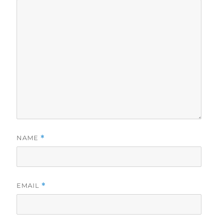
NAME
*
EMAIL
*