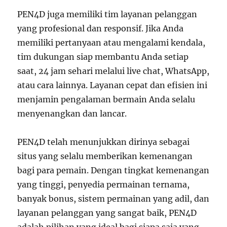
PEN4D juga memiliki tim layanan pelanggan
yang profesional dan responsif. Jika Anda
memiliki pertanyaan atau mengalami kendala,
tim dukungan siap membantu Anda setiap
saat, 24 jam sehari melalui live chat, WhatsApp,
atau cara lainnya. Layanan cepat dan efisien ini
menjamin pengalaman bermain Anda selalu
menyenangkan dan lancar.
PEN4D telah menunjukkan dirinya sebagai
situs yang selalu memberikan kemenangan
bagi para pemain. Dengan tingkat kemenangan
yang tinggi, penyedia permainan ternama,
banyak bonus, sistem permainan yang adil, dan
layanan pelanggan yang sangat baik, PEN4D