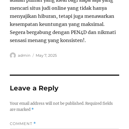
adalah pilihan yang ideal bagi siapa saja yang
mencari situs judi online yang tidak hanya
menyajikan hiburan, tetapi juga menawarkan
kesempatan keuntungan yang maksimal.
Segera bergabung dengan PEN4D dan nikmati
sensasi menang yang konsisten!.
Author
Posted
admin
May 7, 2025
on
Leave a Reply
Your email address will not be published.
Required fields
are marked
*
COMMENT
*