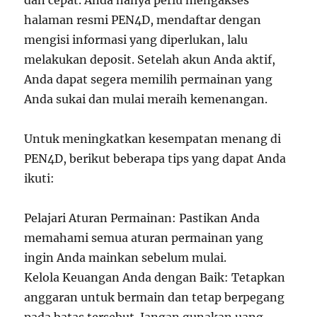
dan cepat. Anda hanya perlu mengakses
halaman resmi PEN4D, mendaftar dengan
mengisi informasi yang diperlukan, lalu
melakukan deposit. Setelah akun Anda aktif,
Anda dapat segera memilih permainan yang
Anda sukai dan mulai meraih kemenangan.
Untuk meningkatkan kesempatan menang di
PEN4D, berikut beberapa tips yang dapat Anda
ikuti:
Pelajari Aturan Permainan: Pastikan Anda
memahami semua aturan permainan yang
ingin Anda mainkan sebelum mulai.
Kelola Keuangan Anda dengan Baik: Tetapkan
anggaran untuk bermain dan tetap berpegang