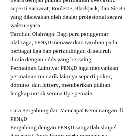
nyata dengan pilihan permainan live casino
seperti Baccarat, Roulette, Blackjack, dan Sic Bo
yang dibawakan oleh dealer profesional secara
waktu nyata.
Taruhan Olahraga: Bagi para penggemar
olahraga, PEN4D menawarkan taruhan pada
berbagai liga dan pertandingan di seluruh
dunia dengan odds yang bersaing.
Permainan Lainnya: PEN4D juga menyajikan
permainan menarik lainnya seperti poker,
domino, dan lottery, memberikan pilihan
lengkap untuk semua tipe pemain.
Cara Bergabung dan Mencapai Kemenangan di
PEN4D
Bergabung dengan PEN4D sangatlah simpel