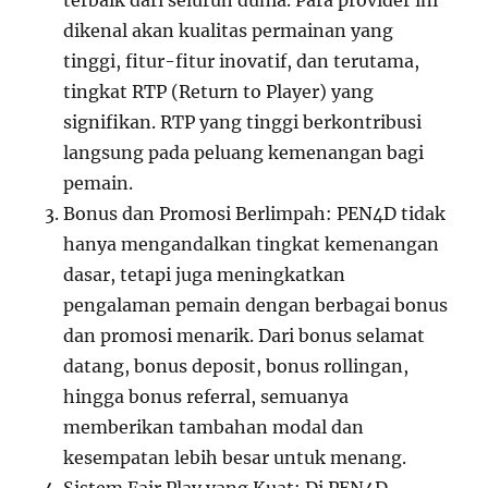
terbaik dari seluruh dunia. Para provider ini
dikenal akan kualitas permainan yang
tinggi, fitur-fitur inovatif, dan terutama,
tingkat RTP (Return to Player) yang
signifikan. RTP yang tinggi berkontribusi
langsung pada peluang kemenangan bagi
pemain.
Bonus dan Promosi Berlimpah: PEN4D tidak
hanya mengandalkan tingkat kemenangan
dasar, tetapi juga meningkatkan
pengalaman pemain dengan berbagai bonus
dan promosi menarik. Dari bonus selamat
datang, bonus deposit, bonus rollingan,
hingga bonus referral, semuanya
memberikan tambahan modal dan
kesempatan lebih besar untuk menang.