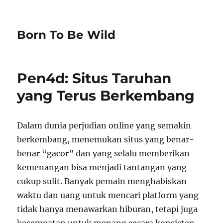
Born To Be Wild
Pen4d: Situs Taruhan
yang Terus Berkembang
Dalam dunia perjudian online yang semakin
berkembang, menemukan situs yang benar-
benar “gacor” dan yang selalu memberikan
kemenangan bisa menjadi tantangan yang
cukup sulit. Banyak pemain menghabiskan
waktu dan uang untuk mencari platform yang
tidak hanya menawarkan hiburan, tetapi juga