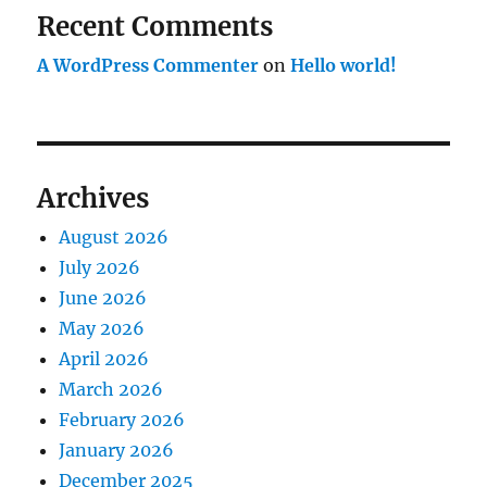
Recent Comments
A WordPress Commenter
on
Hello world!
Archives
August 2026
July 2026
June 2026
May 2026
April 2026
March 2026
February 2026
January 2026
December 2025