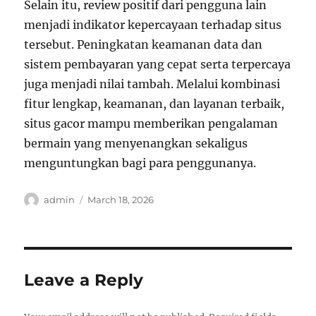
Selain itu, review positif dari pengguna lain
menjadi indikator kepercayaan terhadap situs
tersebut. Peningkatan keamanan data dan
sistem pembayaran yang cepat serta terpercaya
juga menjadi nilai tambah. Melalui kombinasi
fitur lengkap, keamanan, dan layanan terbaik,
situs gacor mampu memberikan pengalaman
bermain yang menyenangkan sekaligus
menguntungkan bagi para penggunanya.
Author
Posted
admin
March 18, 2026
on
Leave a Reply