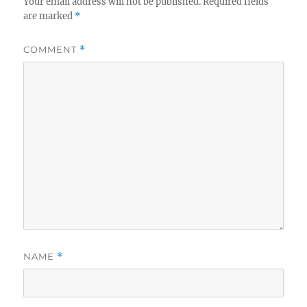
Your email address will not be published.
Required fields
are marked
*
COMMENT
*
NAME
*