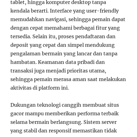
tablet, hingga komputer desktop tanpa
kendala berarti. Interface yang user-friendly
memudahkan navigasi, sehingga pemain dapat
dengan cepat memahami berbagai fitur yang
tersedia. Selain itu, proses pendaftaran dan
deposit yang cepat dan simpel mendukung
pengalaman bermain yang lancar dan tanpa
hambatan. Keamanan data pribadi dan
transaksi juga menjadi prioritas utama,
sehingga pemain merasa aman saat melakukan
aktivitas di platform ini.
Dukungan teknologi canggih membuat situs
gacor mampu memberikan performa terbaik
selama bermain berlangsung. Sistem server
yang stabil dan responsif memastikan tidak