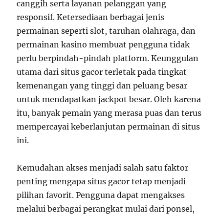
canggih serta layanan pelanggan yang
responsif. Ketersediaan berbagai jenis
permainan seperti slot, taruhan olahraga, dan
permainan kasino membuat pengguna tidak
perlu berpindah-pindah platform. Keunggulan
utama dari situs gacor terletak pada tingkat
kemenangan yang tinggi dan peluang besar
untuk mendapatkan jackpot besar. Oleh karena
itu, banyak pemain yang merasa puas dan terus
mempercayai keberlanjutan permainan di situs
ini.
Kemudahan akses menjadi salah satu faktor
penting mengapa situs gacor tetap menjadi
pilihan favorit. Pengguna dapat mengakses
melalui berbagai perangkat mulai dari ponsel,