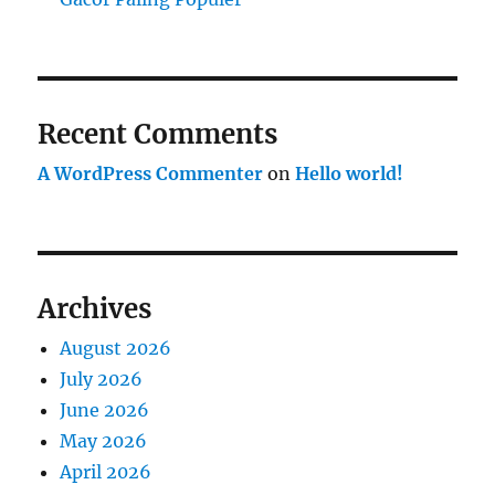
Recent Comments
A WordPress Commenter
on
Hello world!
Archives
August 2026
July 2026
June 2026
May 2026
April 2026