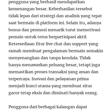
pengguna yang berhasil mendapatkan
kemenangan besar. Keberhasilan tersebut
tidak lepas dari strategi dan analisis yang tepat
saat bermain di platform ini. Selain itu, adanya
bonus dan promosi menarik turut memotivasi
pemain untuk terus berpartisipasi aktif.
Ketersediaan fitur live chat dan support yang
ramah membuat pengalaman bermain semakin
menyenangkan dan tanpa kendala. Tidak
hanya menawarkan peluang besar, tetapi juga
memastikan proses transaksi yang aman dan
terpercaya. Inovasi dan pelayanan prima
menjadi kunci utama yang membuat situs
gacor tetap eksis dan diminati banyak orang.
Pengguna dari berbagai kalangan dapat