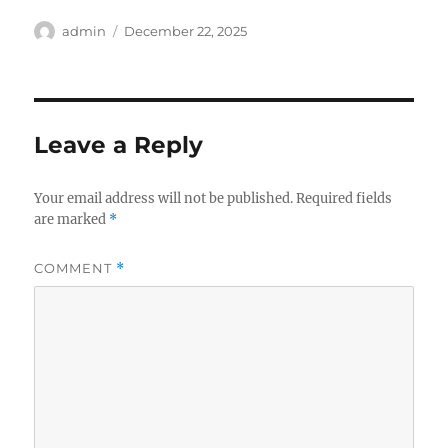
Author
Posted
admin
December 22, 2025
on
Leave a Reply
Your email address will not be published.
Required fields
are marked
*
COMMENT
*