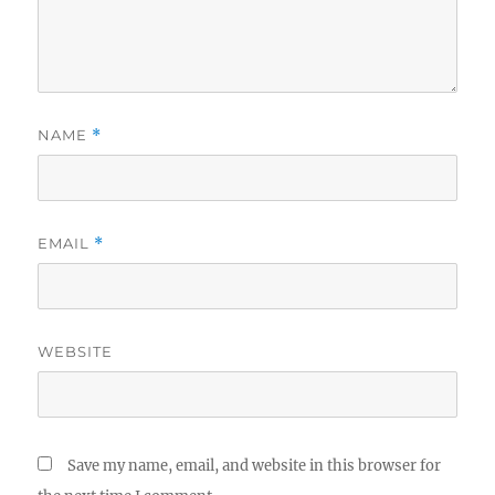
NAME
*
EMAIL
*
WEBSITE
Save my name, email, and website in this browser for