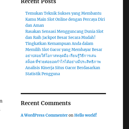
Recent Posts
Temukan Teknik Sukses yang Membantu
Kamu Main Slot Online dengan Percaya Diri
dan Aman
Rasakan Sensasi Mengguncang Dunia Slot
dan Raih Jackpot Besar Secara Mudah!
Tingkatkan Kemampuan Anda dalam
Memilih Slot Gacor yang Membayar Besar
อย่าปล่อยให้โอกาสหลุดมือ เรียนรู้วิธีการเล่น
สล็อต ที่ช่วยต่อยอดกำไรได้อย่างมีประสิทธิภาพ
Analisis Kinerja Situs Gacor Berdasarkan
Statistik Pengguna
n
Recent Comments
n
A WordPress Commenter
on
Hello world!