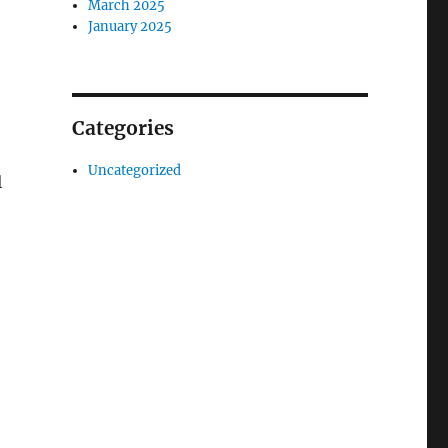
March 2025
January 2025
Categories
Uncategorized
l