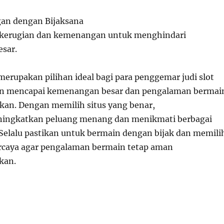
gan dengan Bijaksana
 kerugian dan kemenangan untuk menghindari
esar.
 merupakan pilihan ideal bagi para penggemar judi slot
gin mencapai kemenangan besar dan pengalaman bermai
an. Dengan memilih situs yang benar,
ningkatkan peluang menang dan menikmati berbagai
Selalu pastikan untuk bermain dengan bijak dan memili
ercaya agar pengalaman bermain tetap aman
kan.