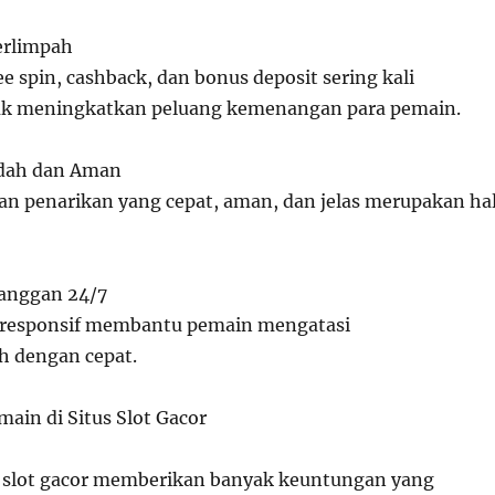
Berlimpah
ee spin, cashback, dan bonus deposit sering kali
uk meningkatkan peluang kemenangan para pemain.
udah dan Aman
dan penarikan yang cepat, aman, dan jelas merupakan ha
langgan 24/7
responsif membantu pemain mengatasi
h dengan cepat.
ain di Situs Slot Gacor
s slot gacor memberikan banyak keuntungan yang