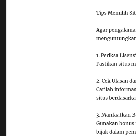
Tips Memilih Sit
Agar pengalama
menguntungkan, i
1. Periksa Lisen
Pastikan situs 
2. Cek Ulasan d
Carilah informas
situs berdasark
3. Manfaatkan 
Gunakan bonus 
bijak dalam pem