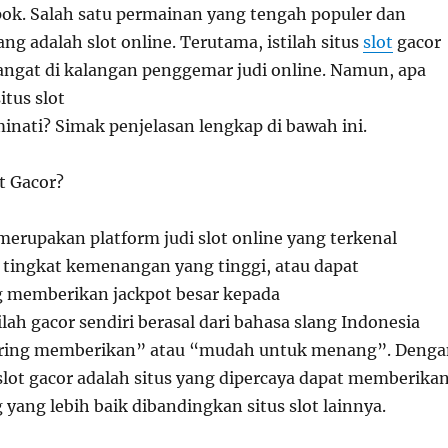
ok. Salah satu permainan yang tengah populer dan
ang adalah slot online. Terutama, istilah situs
slot
gacor
angat di kalangan penggemar judi online. Namun, apa
tus slot
inati? Simak penjelasan lengkap di bawah ini.
ot Gacor?
 merupakan platform judi slot online yang terkenal
 tingkat kemenangan yang tinggi, atau dapat
g memberikan jackpot besar kepada
ilah gacor sendiri berasal dari bahasa slang Indonesia
sering memberikan” atau “mudah untuk menang”. Denga
slot gacor adalah situs yang dipercaya dapat memberika
yang lebih baik dibandingkan situs slot lainnya.