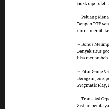
tidak diperoleh d
– Peluang Mena
Dengan RTP yang
untuk meraih k
– Bonus Melim
Banyak situs ga
bisa menambah 
– Fitur Game Var
Beragam jenis p
Pragmatic Play, 
– Transaksi Ce
Sistem pembayar