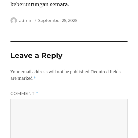
keberuntungan semata.
Author
Posted
admin
September 25, 2025
on
Leave a Reply
Your email address will not be published.
Required fields
are marked
*
COMMENT
*