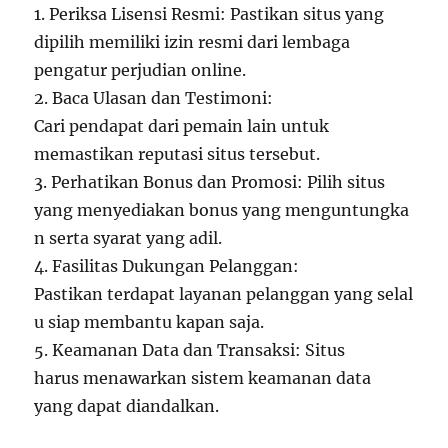
1. Periksa Lisensi Resmi: Pastikan situs yang
dipilih memiliki izin resmi dari lembaga
pengatur perjudian online.
2. Baca Ulasan dan Testimoni:
Cari pendapat dari pemain lain untuk
memastikan reputasi situs tersebut.
3. Perhatikan Bonus dan Promosi: Pilih situs
yang menyediakan bonus yang menguntungka
n serta syarat yang adil.
4. Fasilitas Dukungan Pelanggan:
Pastikan terdapat layanan pelanggan yang selal
u siap membantu kapan saja.
5. Keamanan Data dan Transaksi: Situs
harus menawarkan sistem keamanan data
yang dapat diandalkan.