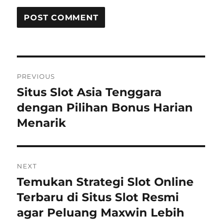
Post
PREVIOUS
navigation
Situs Slot Asia Tenggara
Previous
post:
dengan Pilihan Bonus Harian
Menarik
NEXT
Temukan Strategi Slot Online
Next
post:
Terbaru di Situs Slot Resmi
agar Peluang Maxwin Lebih