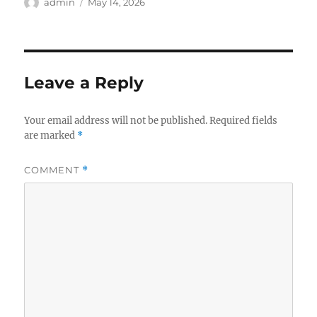
Author
Posted
admin
May 14, 2026
on
Leave a Reply
Your email address will not be published.
Required fields
are marked
*
COMMENT
*