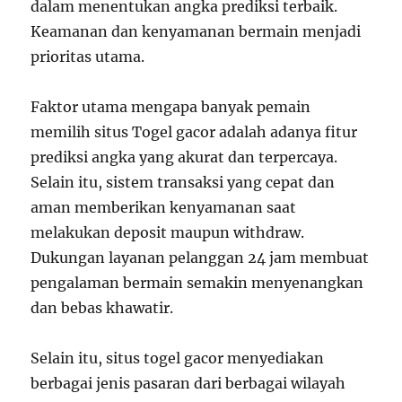
dalam menentukan angka prediksi terbaik.
Keamanan dan kenyamanan bermain menjadi
prioritas utama.
Faktor utama mengapa banyak pemain
memilih situs Togel gacor adalah adanya fitur
prediksi angka yang akurat dan terpercaya.
Selain itu, sistem transaksi yang cepat dan
aman memberikan kenyamanan saat
melakukan deposit maupun withdraw.
Dukungan layanan pelanggan 24 jam membuat
pengalaman bermain semakin menyenangkan
dan bebas khawatir.
Selain itu, situs togel gacor menyediakan
berbagai jenis pasaran dari berbagai wilayah