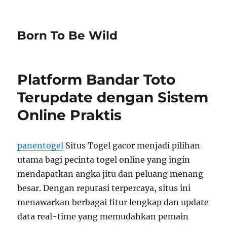
Born To Be Wild
Platform Bandar Toto
Terupdate dengan Sistem
Online Praktis
panentogel
Situs Togel gacor menjadi pilihan
utama bagi pecinta togel online yang ingin
mendapatkan angka jitu dan peluang menang
besar. Dengan reputasi terpercaya, situs ini
menawarkan berbagai fitur lengkap dan update
data real-time yang memudahkan pemain