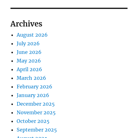
Archives
August 2026
July 2026
June 2026
May 2026
April 2026
March 2026
February 2026
January 2026
December 2025
November 2025
October 2025
September 2025