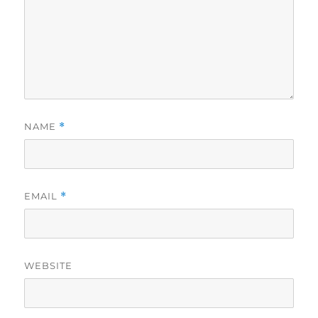
NAME
*
EMAIL
*
WEBSITE