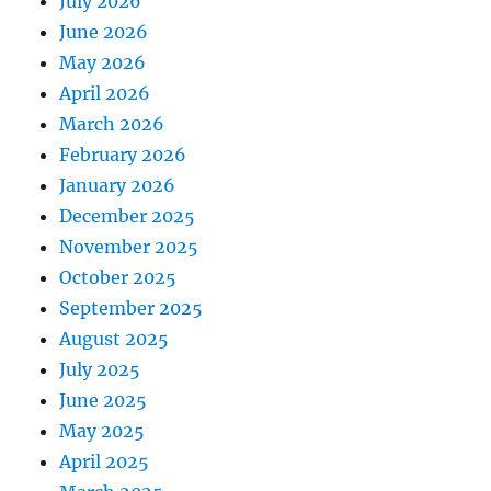
July 2026
June 2026
May 2026
April 2026
March 2026
February 2026
January 2026
December 2025
November 2025
October 2025
September 2025
August 2025
July 2025
June 2025
May 2025
April 2025