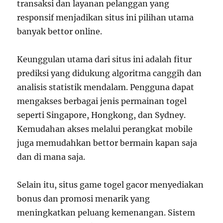
transaksi dan layanan pelanggan yang
responsif menjadikan situs ini pilihan utama
banyak bettor online.
Keunggulan utama dari situs ini adalah fitur
prediksi yang didukung algoritma canggih dan
analisis statistik mendalam. Pengguna dapat
mengakses berbagai jenis permainan togel
seperti Singapore, Hongkong, dan Sydney.
Kemudahan akses melalui perangkat mobile
juga memudahkan bettor bermain kapan saja
dan di mana saja.
Selain itu, situs game togel gacor menyediakan
bonus dan promosi menarik yang
meningkatkan peluang kemenangan. Sistem