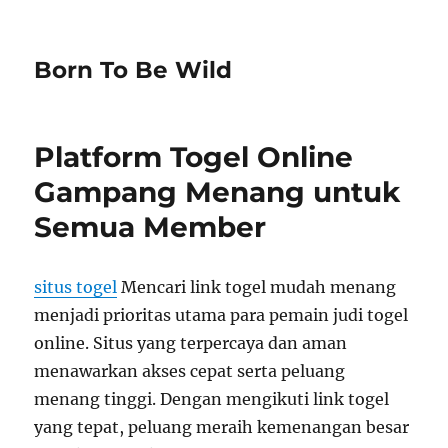
Born To Be Wild
Platform Togel Online
Gampang Menang untuk
Semua Member
situs togel
Mencari link togel mudah menang
menjadi prioritas utama para pemain judi togel
online. Situs yang terpercaya dan aman
menawarkan akses cepat serta peluang
menang tinggi. Dengan mengikuti link togel
yang tepat, peluang meraih kemenangan besar