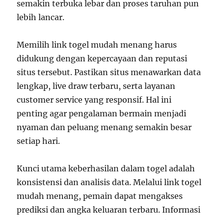
semakin terbuka lebar dan proses taruhan pun
lebih lancar.
Memilih link togel mudah menang harus
didukung dengan kepercayaan dan reputasi
situs tersebut. Pastikan situs menawarkan data
lengkap, live draw terbaru, serta layanan
customer service yang responsif. Hal ini
penting agar pengalaman bermain menjadi
nyaman dan peluang menang semakin besar
setiap hari.
Kunci utama keberhasilan dalam togel adalah
konsistensi dan analisis data. Melalui link togel
mudah menang, pemain dapat mengakses
prediksi dan angka keluaran terbaru. Informasi