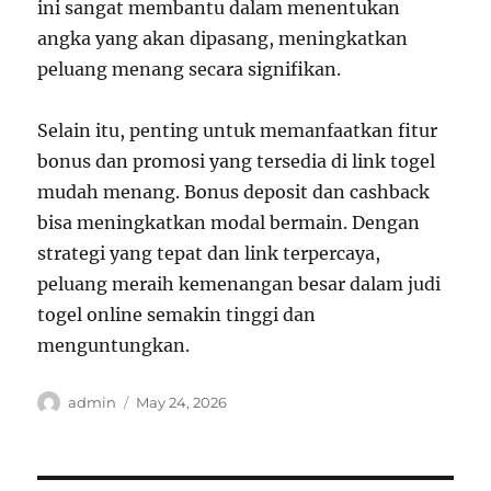
ini sangat membantu dalam menentukan
angka yang akan dipasang, meningkatkan
peluang menang secara signifikan.
Selain itu, penting untuk memanfaatkan fitur
bonus dan promosi yang tersedia di link togel
mudah menang. Bonus deposit dan cashback
bisa meningkatkan modal bermain. Dengan
strategi yang tepat dan link terpercaya,
peluang meraih kemenangan besar dalam judi
togel online semakin tinggi dan
menguntungkan.
Author
Posted
admin
May 24, 2026
on