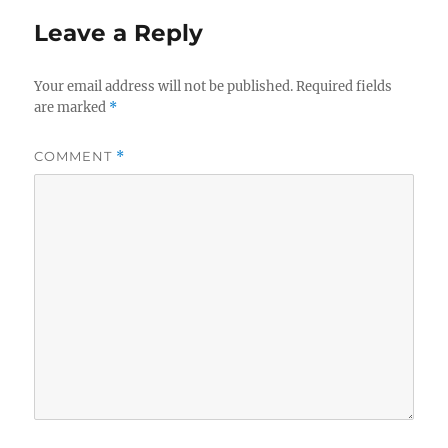
Leave a Reply
Your email address will not be published.
Required fields
are marked
*
COMMENT
*