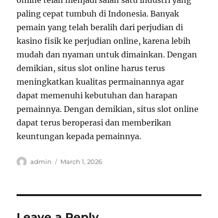
online telah menjadi salah satu industri yang
paling cepat tumbuh di Indonesia. Banyak
pemain yang telah beralih dari perjudian di
kasino fisik ke perjudian online, karena lebih
mudah dan nyaman untuk dimainkan. Dengan
demikian, situs slot online harus terus
meningkatkan kualitas permainannya agar
dapat memenuhi kebutuhan dan harapan
pemainnya. Dengan demikian, situs slot online
dapat terus beroperasi dan memberikan
keuntungan kepada pemainnya.
Author
Posted
admin
March 1, 2026
on
Leave a Reply