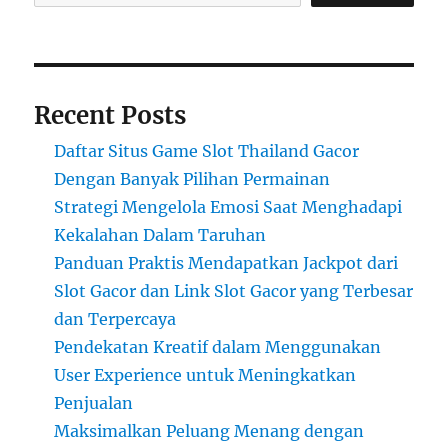
Recent Posts
Daftar Situs Game Slot Thailand Gacor
Dengan Banyak Pilihan Permainan
Strategi Mengelola Emosi Saat Menghadapi
Kekalahan Dalam Taruhan
Panduan Praktis Mendapatkan Jackpot dari
Slot Gacor dan Link Slot Gacor yang Terbesar
dan Terpercaya
Pendekatan Kreatif dalam Menggunakan
User Experience untuk Meningkatkan
Penjualan
Maksimalkan Peluang Menang dengan