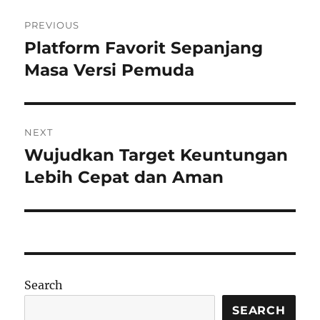
Post
PREVIOUS
navigation
Platform Favorit Sepanjang
Previous
post:
Masa Versi Pemuda
NEXT
Wujudkan Target Keuntungan
Next
post:
Lebih Cepat dan Aman
Search
SEARCH