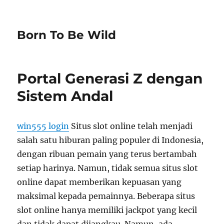
Born To Be Wild
Portal Generasi Z dengan
Sistem Andal
win555 login
Situs slot online telah menjadi
salah satu hiburan paling populer di Indonesia,
dengan ribuan pemain yang terus bertambah
setiap harinya. Namun, tidak semua situs slot
online dapat memberikan kepuasan yang
maksimal kepada pemainnya. Beberapa situs
slot online hanya memiliki jackpot yang kecil