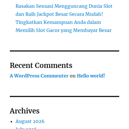
Rasakan Sensasi Mengguncang Dunia Slot
dan Raih Jackpot Besar Secara Mudah!
Tingkatkan Kemampuan Anda dalam
Memilih Slot Gacor yang Membayar Besar
Recent Comments
A WordPress Commenter
on
Hello world!
Archives
August 2026