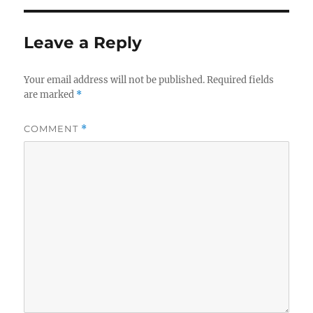
Leave a Reply
Your email address will not be published.
Required fields
are marked
*
COMMENT
*