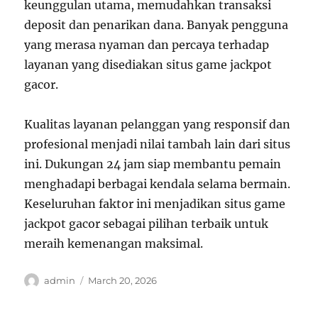
keunggulan utama, memudahkan transaksi
deposit dan penarikan dana. Banyak pengguna
yang merasa nyaman dan percaya terhadap
layanan yang disediakan situs game jackpot
gacor.
Kualitas layanan pelanggan yang responsif dan
profesional menjadi nilai tambah lain dari situs
ini. Dukungan 24 jam siap membantu pemain
menghadapi berbagai kendala selama bermain.
Keseluruhan faktor ini menjadikan situs game
jackpot gacor sebagai pilihan terbaik untuk
meraih kemenangan maksimal.
Author
Posted
admin
March 20, 2026
on