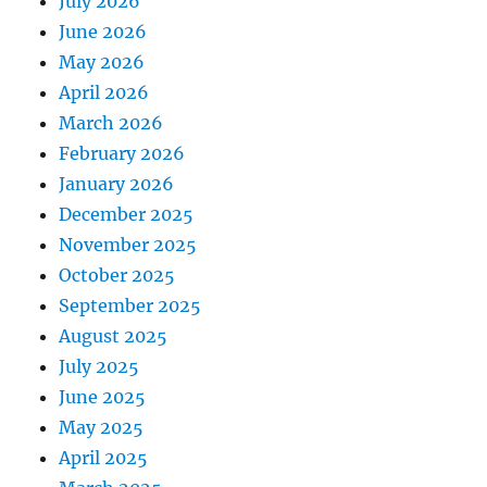
July 2026
June 2026
May 2026
April 2026
March 2026
February 2026
January 2026
December 2025
November 2025
October 2025
September 2025
August 2025
July 2025
June 2025
May 2025
April 2025