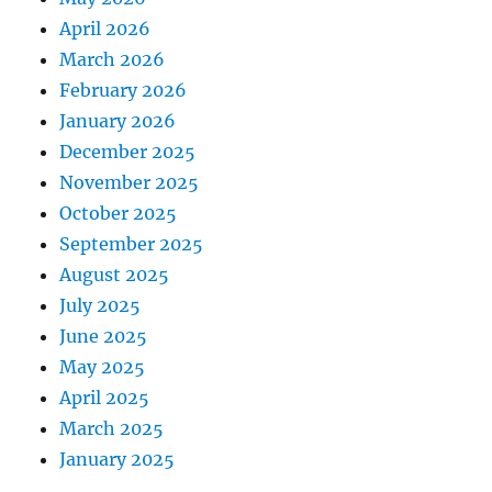
April 2026
March 2026
February 2026
January 2026
December 2025
November 2025
October 2025
September 2025
August 2025
July 2025
June 2025
May 2025
April 2025
March 2025
January 2025