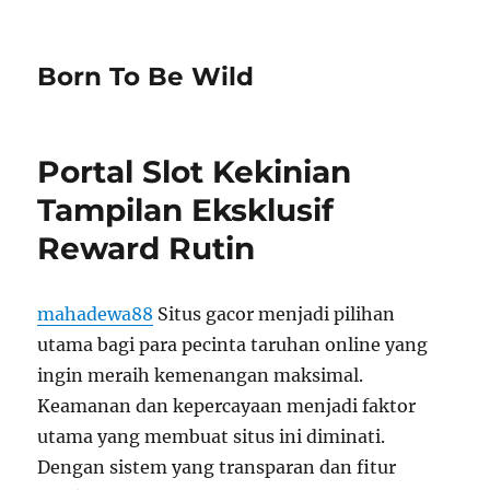
Born To Be Wild
Portal Slot Kekinian
Tampilan Eksklusif
Reward Rutin
mahadewa88
Situs gacor menjadi pilihan
utama bagi para pecinta taruhan online yang
ingin meraih kemenangan maksimal.
Keamanan dan kepercayaan menjadi faktor
utama yang membuat situs ini diminati.
Dengan sistem yang transparan dan fitur