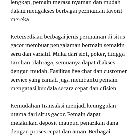
lengkap, pemain merasa nyaman dan mudah
dalam mengakses berbagai permainan favorit
mereka.
Ketersediaan berbagai jenis permainan di situs
gacor membuat pengalaman bermain semakin
seru dan variatif. Mulai dari slot, poker, hingga
taruhan olahraga, semuanya dapat diakses
dengan mudah. Fasilitas live chat dan customer
service yang ramah juga membantu pemain
mengatasi kendala secara cepat dan efisien.
Kemudahan transaksi menjadi keunggulan
utama dari situs gacor. Pemain dapat
melakukan deposit maupun penarikan dana
dengan proses cepat dan aman. Berbagai