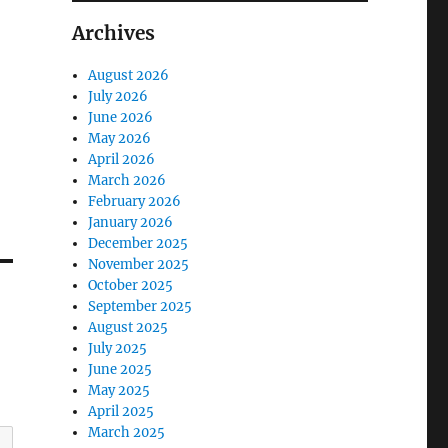
Archives
August 2026
July 2026
June 2026
May 2026
April 2026
March 2026
February 2026
January 2026
December 2025
November 2025
October 2025
September 2025
August 2025
July 2025
June 2025
May 2025
April 2025
March 2025