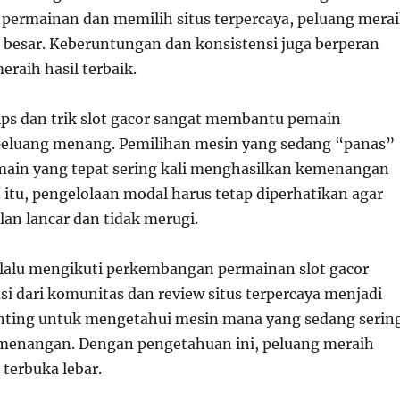
ermainan dan memilih situs terpercaya, peluang mera
 besar. Keberuntungan dan konsistensi juga berperan
raih hasil terbaik.
s dan trik slot gacor sangat membantu pemain
eluang menang. Pemilihan mesin yang sedang “panas”
main yang tepat sering kali menghasilkan kemenangan
 itu, pengelolaan modal harus tetap diperhatikan agar
lan lancar dan tidak merugi.
lalu mengikuti perkembangan permainan slot gacor
si dari komunitas dan review situs terpercaya menjadi
nting untuk mengetahui mesin mana yang sedang serin
enangan. Dengan pengetahuan ini, peluang meraih
terbuka lebar.