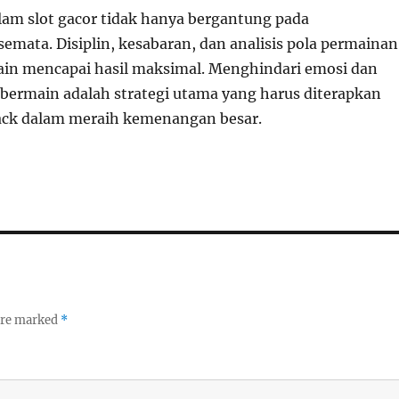
lam slot gacor tidak hanya bergantung pada
emata. Disiplin, kesabaran, dan analisis pola permainan
n mencapai hasil maksimal. Menghindari emosi dan
t bermain adalah strategi utama yang harus diterapkan
rack dalam meraih kemenangan besar.
 are marked
*