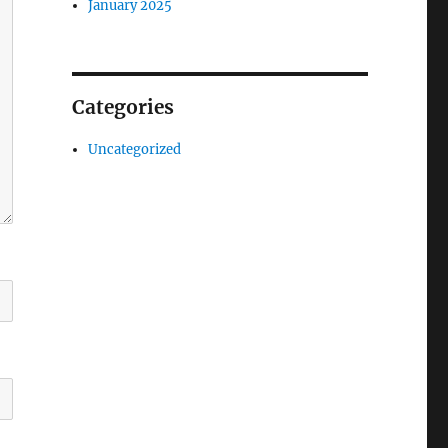
January 2025
Categories
Uncategorized