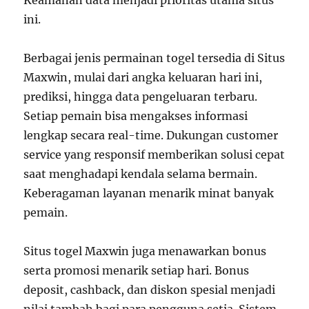
Keamanan data menjadi prioritas utama situs
ini.
Berbagai jenis permainan togel tersedia di Situs
Maxwin, mulai dari angka keluaran hari ini,
prediksi, hingga data pengeluaran terbaru.
Setiap pemain bisa mengakses informasi
lengkap secara real-time. Dukungan customer
service yang responsif memberikan solusi cepat
saat menghadapi kendala selama bermain.
Keberagaman layanan menarik minat banyak
pemain.
Situs togel Maxwin juga menawarkan bonus
serta promosi menarik setiap hari. Bonus
deposit, cashback, dan diskon spesial menjadi