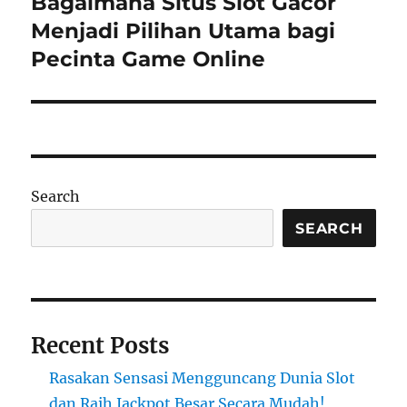
Bagaimana Situs Slot Gacor
Next
post:
Menjadi Pilihan Utama bagi
Pecinta Game Online
Search
SEARCH
Recent Posts
Rasakan Sensasi Mengguncang Dunia Slot
dan Raih Jackpot Besar Secara Mudah!